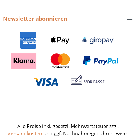
Stadtverwaltung Pforzheim.226 S. mit 24
Abb. und einer Faltkarte, fester Einband.
Newsletter abonnieren
Aus dem Thorbecke-Programm.ISBN
978-3-89735-390-9. € 11,90
Alle Preise inkl. gesetzl. Mehrwertsteuer zzgl.
Versandkosten
und ggf. Nachnahmegebühren, wenn