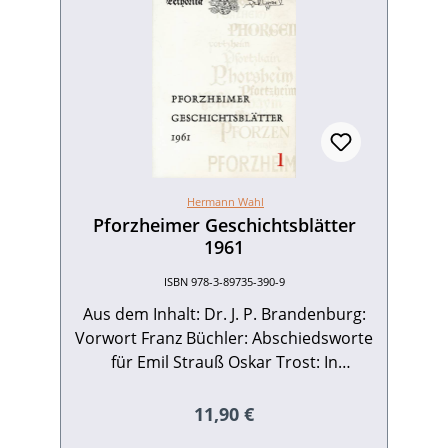
Hermann Wahl
Pforzheimer Geschichtsblätter
1961
ISBN 978-3-89735-390-9
Aus dem Inhalt: Dr. J. P. Brandenburg:
Vorwort Franz Büchler: Abschiedsworte
für Emil Strauß Oskar Trost: In
memoriam Alfons Kern Ludwig Finckh:
Alfons Kirchenmaier zum Gedächtnis
Regulärer Preis:
11,90 €
Erich Rex: Porta Hercyniae Kurt