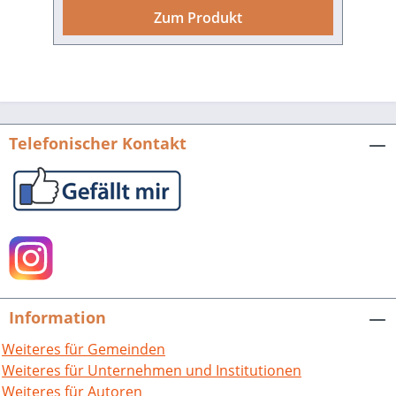
Hannemann: Vorläufiges zu Alexander
Zum Produkt
Hugens Alt-Pforzheimer Kanzleibuch
von 1528 Friedrich Sander: Johannes
Heynlin von Stein, ein Lehrer Reuchlins
Oskar Trost: Die Adelssitze im alten
Pforzheim Jolande Rummer: Die
Vierordtin Wittib. Portrait einer
Telefonischer Kontakt
Pforzheimerin des 18. Jahrhunderts
Erwin Ohnemus: Besitzungen und
Rechte von Klöstern auf Pforzheimer
Gemarkung Erwin Ohnemus: Der
herrschaftliche Besitz des Hauses Baden
und seine Rechte auf Pforzheimer
Gemarkung Karl Hillenbrand: Bauopfer
Karl Hillenbrand: Alte Grabzeichen
Information
unserer Heimat Karl Preisendanz:
Enrique Sparn und sein
Weiteres für Gemeinden
wissenschaftliches Werk. Pforzheimer
Weiteres für Unternehmen und Institutionen
Geschichtsblätter. Bd. 1Hrsg. von der
Weiteres für Autoren