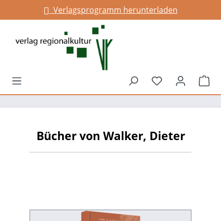
Verlagsprogramm herunterladen
alt springen
Du hast 0 Prod
War
Bücher von Walker, Dieter