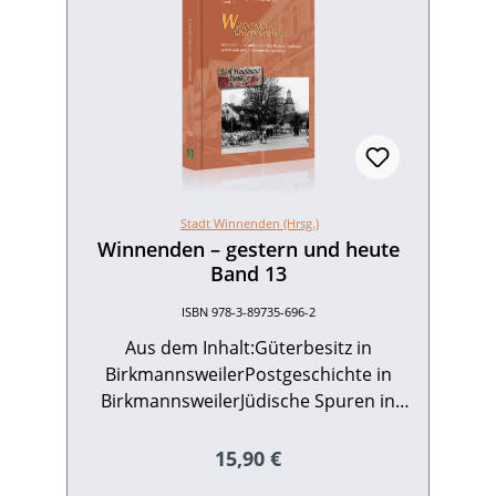
Stadt Winnenden (Hrsg.)
Winnenden – gestern und heute
Band 13
ISBN 978-3-89735-696-2
Aus dem Inhalt:Güterbesitz in
BirkmannsweilerPostgeschichte in
BirkmannsweilerJüdische Spuren in
Winnenden (13. bis 20. Jahrhundert)Die
Winnender Viehhändlerfamilien
Regulärer Preis:
15,90 €
Thalheimer und Kaufmann (1892 –