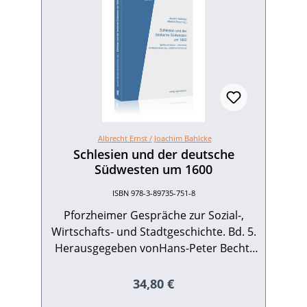
Albrecht Ernst /
Joachim Bahlcke
Schlesien und der deutsche
Südwesten um 1600
ISBN 978-3-89735-751-8
Pforzheimer Gespräche zur Sozial-,
Wirtschafts- und Stadtgeschichte. Bd. 5.
Herausgegeben vonHans-Peter Becht,
Joachim Bahlcke und Albrecht Ernst. Mit
Beiträgen von Klaus Garber, Axel E.
Regulärer Preis:
34,80 €
Walter, Matthias Asche, Ulrich