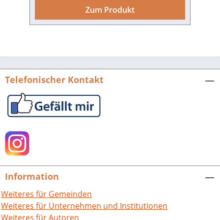
Schmilewski, Paul Warmbrunn, Albrecht
Zum Produkt
Ernst, Tobias Sarx, Joachim Bahlcke,
Roland Gehrke, Václav Bů¸ek, Armin
Schlechter, Robert Seidel, Wojciech
Mrozowicz, Gabriela Wąs und Sabine
Holtz. 388 S. mit 28 Abb. Karten und
Tabellen, Broschur. 2012. ISBN 978-3-
Telefonischer Kontakt
89735-751-8. EUR 39,80 Buch-Cover als
tif-Datei zum Download
Information
Weiteres für Gemeinden
Weiteres für Unternehmen und Institutionen
Weiteres für Autoren