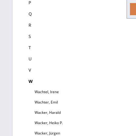
P
Q
V
R
S
T
W
Po
U
ge
V
W
zu
Wachtel, Irene
Wachter, Emil
Wacker, Harald
B
Wacker, Heiko P.
Wacker, Jürgen