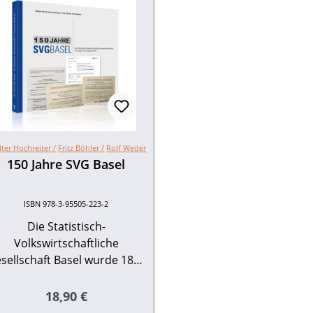
ter Hochreiter /
Fritz Böhler /
Rolf Weder
150 Jahre SVG Basel
ISBN 978-3-95505-223-2
Die Statistisch-
Volkswirtschaftliche
sellschaft Basel wurde 1870
gegründet, um an
wirtschaftlichen und
Regulärer Preis:
18,90 €
Bevölkerungsstatistiken