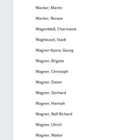
Wacker, Martin
G
d
Wacker, Renate
Wagenblaß, Charmaine
G
Waghäusel, Stadt
Wagner-Kyora, Georg
A
im
Wagner, Brigitte
Fo
Wagner, Christoph
Wagner, Dieter
Wagner, Gerhard
Wagner, Hannah
Wagner, Ralf-Richard
Wagner, Ulrich
Wagner, Walter