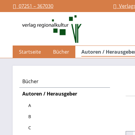
07251 – 367030
Verlag
springen
Zur Hauptnavigation springen
Startseite
Bücher
Autoren / Herausgebe
Bücher
Autoren / Herausgeber
A
B
C