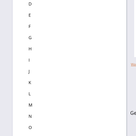
D
E
F
G
H
I
Wal
J
K
L
M
Ge
N
O