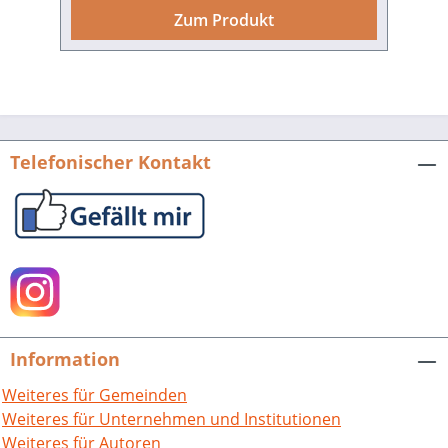
Mannheimer Geschichtsblätter. Neue
Zum Produkt
Folge 7/2000.Mit Beiträgen von
Wolfgang von Hippel, Hans-Joachim
Hirsch, Ursula Koch, Rainer Kunze,
Ulrich Nieß, Sebastian Parzer, Hansjörg
Probst, Hanspeter Rings, Susanne Vogt,
Maria Weiß, Udo Wennemuth, Alfried
Telefonischer Kontakt
Wieczorek, Hermann Wiegand.440 S. mit
148 Abb., fester Einband. 2000.ISBN 978-
3-89735-147-9. EUR 25,80.
Information
Weiteres für Gemeinden
Weiteres für Unternehmen und Institutionen
Weiteres für Autoren