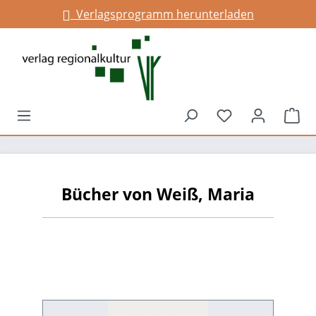
Verlagsprogramm herunterladen
alt springen
Du hast 0 Prod
War
Bücher von Weiß, Maria