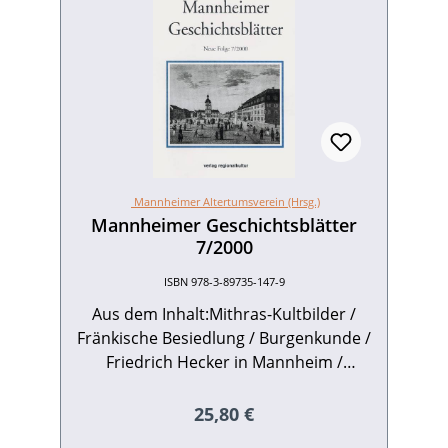
Mannheimer Altertumsverein (Hrsg.)
Mannheimer Geschichtsblätter
7/2000
ISBN 978-3-89735-147-9
Aus dem Inhalt:Mithras-Kultbilder /
Fränkische Besiedlung / Burgenkunde /
Friedrich Hecker in Mannheim /
Stadtbild um 1830 / Dreißigjähriger
Krieg / Buchbesprechungen und
Regulärer Preis:
25,80 €
Berichte / Mannheimer Chronik 1999