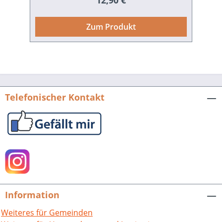
12,90 €
nachgeholte Bücherverbrennung
gegeben. In dieser Studie wird erstmals
Zum Produkt
nachgezeichnet, wie viele Ansätze es zu
solchen Aktionen gab und in welchen
Fällen tatsächlich Bücher verbrannt
wurden. Darüber hinaus wurden auch in
Freiburg über ein Jahrzehnt lang
Buchhandlungen, öffentliche, private,
Telefonischer Kontakt
konfessionelle, Partei- und Vereins-
Büchereien „gesäubert“. Sozialistische,
pazifistische oder jüdische Literatur
wurde beschlagnahmt und so aus
Öffentlichkeit und Privatbesitz entfernt.
Mit diesen Raubzügen wurden
Existenzen zerstört. Der Autor zeichnet
nach, welche Institutionen daran
Information
beteiligt und wer die Hauptakteure
waren. Mussten sie sich nach 1945 für
Weiteres für Gemeinden