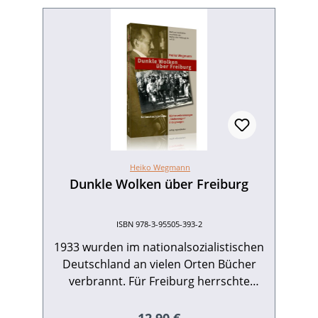
Heiko Wegmann
Dunkle Wolken über Freiburg
ISBN 978-3-95505-393-2
1933 wurden im nationalsozialistischen
Deutschland an vielen Orten Bücher
verbrannt. Für Freiburg herrschte
bislang die falsche Annahme vor, es
habe keine oder nur eine kleinere
Regulärer Preis: