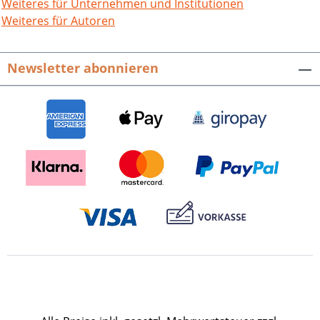
ihr Handeln verantworten? Er geht auch
Weiteres für Unternehmen und Institutionen
der Frage nach, was mit der Vielzahl der
Weiteres für Autoren
entwendeten Bücher geschah, die nicht
verbrannt wurden. Lassen sie sich heute
Newsletter abonnieren
wiederfinden? Heiko Wegmann, Dunkle
Wolken über Freiburg.
Nationalsozialistische
Bücherverbrennungen, „Säuberungen“
und Enteignungen. Stadt und
Geschichte. Neue Reihe des
Stadtarchivs Freiburg i. Br., Heft 25.
Hrsg. durch Mona Djabbarpour,
Andreas Jobst. 200 Seiten mit über 30
Schwarz-Weiß-Abbildungen und einem
Personenregister, Broschur. ISBN 978-3-
95505-393-2. EUR 12,90.