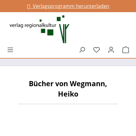
Verlagsprogramm herunterladen
alt springen
Du hast 0 Prod
War
Bücher von Wegmann,
Heiko