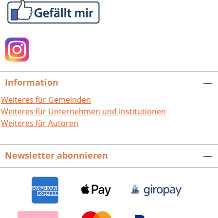
Menschen in all ihren Facetten
porträtieren und mit originellen
Blickwinkeln immer wieder verblüffen.
36 Motivkreise beschreiben den
unverwechselbaren Charakter der Stadt
und zeigen Motive, die es so nur hier
und sonst nirgendwo gibt. Jede Seite
Information
überrascht den Betrachter mit neuen
Perspektiven und Impressionen und
Weiteres für Gemeinden
lässt Altvertrautes neu erfahren. Artur J.
Weiteres für Unternehmen und Institutionen
Hofmann kommentiert in kurzweiligen
Weiteres für Autoren
deutschen wie englischen Texten die
Bilder und gibt einen einleitenden
Newsletter abonnieren
informativen Blick in die Geschichte der
Stadt. Kurz: Ein Buch, das zum Schauen,
Betrachten und Verweilen einlädt und
ein attraktives Geschenk zu vielerlei
Anlässen ist. In deutscher und
englischer Sprache. Hrsg. von der Stadt