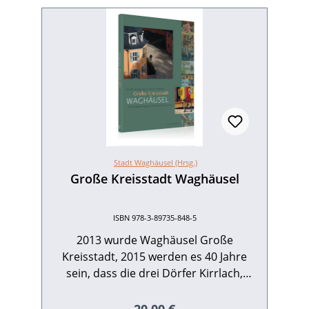
Stadt Waghäusel (Hrsg.)
Große Kreisstadt Waghäusel
ISBN 978-3-89735-848-5
2013 wurde Waghäusel Große
Kreisstadt, 2015 werden es 40 Jahre
sein, dass die drei Dörfer Kirrlach,
Waghäusel und Wiesental sich zu einer
Gemeinde zusammenschlossen – zwei
Regulärer Preis: