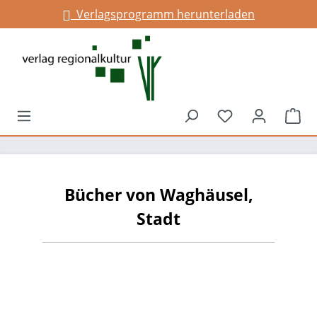
Verlagsprogramm herunterladen
alt springen
Du hast 0 Prod
War
Bücher von Waghäusel,
Stadt