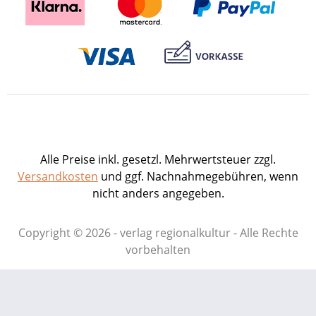
Waghäusel. 96 S. mit über 330, meist
farbigen Abb., repräsentatives
Großformat, fester Einband. 2005. ISBN
978-3-89735-250-6. EUR 22,–
Presseinformation als pdf-Datei zum
Download Buch-Cover als tif-Datei zum
Download
Alle Preise inkl. gesetzl. Mehrwertsteuer zzgl.
Versandkosten
und ggf. Nachnahmegebühren, wenn
nicht anders angegeben.
Copyright © 2026 - verlag regionalkultur - Alle Rechte
vorbehalten