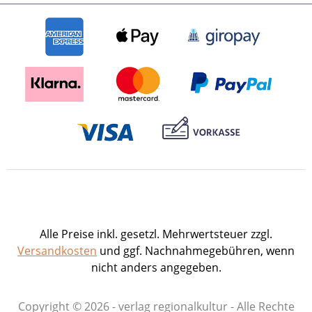
rühmte. Die Kriegszerstörungen und
Zeichen des Verfalls nach dem Brand im
Jahr 1764 haben der Faszination des
Schlosses keinen Abbruch getan. Das in
Jahrhunderten gewachsene oder
besser: „geschichtete“ Ensemble war, ist
und bleibt ein Mythos. Die
außergewöhnliche geographische Lage,
der vielschichtige Baubestand und nicht
zuletzt das wechselvolle Schicksal
machen das Schloss zum architektur-
historischen Solitär – der eine Brücke
schlägt vom 12. bis zum 21. Jahrhundert
...Mit wissenschaftlicher Akribie und
Alle Preise inkl. gesetzl. Mehrwertsteuer zzgl.
journalistischem Schreibstil hat der
Versandkosten
und ggf. Nachnahmegebühren, wenn
Historiker Dr. Heiko P. Wacker ein
nicht anders angegeben.
Thema erschlossen, das weit über
Heidelberg hinaus von Bedeutung ist,
Copyright © 2026 - verlag regionalkultur - Alle Rechte
und dabei nicht nur eine umfassende