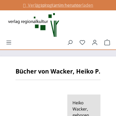
Verlagsprogramm herunterladen
Infos für Gemeinden
alt springen
Du hast 0 Prod
War
Bücher von Wacker, Heiko P.
Heiko
Wacker,
geboren