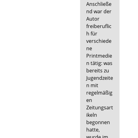
Anschließe
nd war der
Autor
freiberuflic
h für
verschiede
ne
Printmedie
n tätig: was
bereits zu
Jugendzeite
n mit
regelmäßig
en
Zeitungsart
ikeln
begonnen
hatte,
wurde im