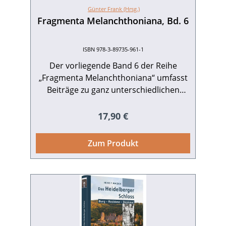
Günter Frank (Hrsg.)
Fragmenta Melanchthoniana, Bd. 6
ISBN 978-3-89735-961-1
Der vorliegende Band 6 der Reihe
„Fragmenta Melanchthoniana“ umfasst
Beiträge zu ganz unterschiedlichen
Aspekten der Melanchthon- und
Humanismusforschung: zur Kindheit
Regulärer Preis:
17,90 €
und zum Geschichtswerk Melanchthons,
zu seiner Christologie und Geometrie,
Zum Produkt
kunsthistorische Beiträge zu
Reformatorenbildnissen, zur
Ausbreitung der Reformation im
Kraichgau, zum Türkenbild in der
Frühen Neuzeit, zur Geschichte des
Heidelberger Schlosses, zur
Baugeschichte des Melanchthonhauses