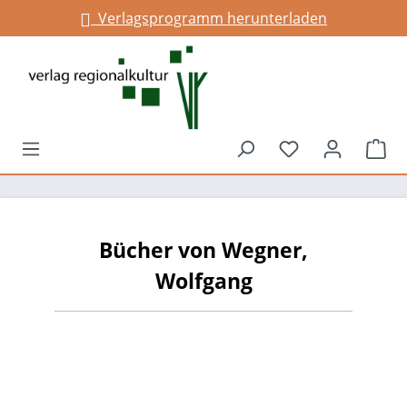
Verlagsprogramm herunterladen
alt springen
Du hast 0 Prod
War
Bücher von Wegner,
Wolfgang