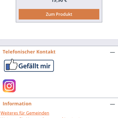
19,90 €
entworfene, beeindruckende
Eingangsbereich des Friedhofs, weitere
Zum Produkt
bedeutende historische Gebäude und
Grabstätten sowie besondere
Gräberfelder vorgestellt. Aber nicht nur
die Geschichte des Friedhofs selbst,
sondern auch historische und aktuelle
Entwicklungen in der Bestattungskultur
Telefonischer Kontakt
sind Thema des Bandes. Dazu gehören
neue Gestaltungsformen der Gräber
und Grabfelder, wie zum Beispiel die
Landschaftsgärten, die in den letzten
Jahrzehnten entstanden sind. Darüber
hinaus wird die Geschichte des
Hauptfriedhofs in eine Gesamtschau
der Karlsruher Friedhofsgeschichte
Information
eingebunden. Bald nach der
Stadtgründung wurden konfessionelle
Weiteres für Gemeinden