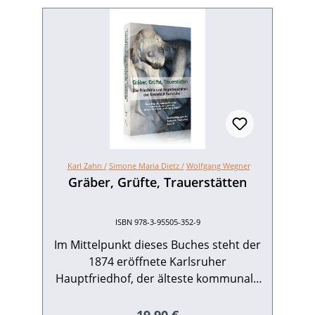
Karl Zahn /
Simone Maria Dietz /
Wolfgang Wegner
Gräber, Grüfte, Trauerstätten
ISBN 978-3-95505-352-9
Im Mittelpunkt dieses Buches steht der
1874 eröffnete Karlsruher
Hauptfriedhof, der älteste kommunale
Parkfriedhof in Deutschland. In Wort
und Bild werden der von Josef Durm
Regulärer Preis: