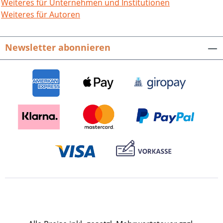
Friedhöfe eingerichtet, der 1781
Weiteres für Unternehmen und Institutionen
eröffnete heutige Alte Friedhof an der
Weiteres für Autoren
Kapellenstraße stand allen christlichen
Konfessionen offen. Daneben finden
Newsletter abonnieren
auch die jüdischen Friedhöfe und die
Begräbnisstätten der Markgrafen und
Großherzöge von Baden und ihrer ­
Familienangehörigen in ihrer
ehemaligen Residenzstadt
Berücksichtigung. Zu diesen zählt das
Wahrzeichen Karlsruhes, die Pyramide
auf dem Marktplatz, unter der sich die
Gruft des Karlsruher Stadtgründers
Markgraf Karl Wilhelm von Baden-
Durlach befindet. Gräber, Grüfte,
Trauerstätten. Die Friedhöfe und
Begräbnisstätten der Kernstadt
Karlsruhe.Neuauflage des Buchs von
Karl Zahn, überarbeitet und ergänzt von