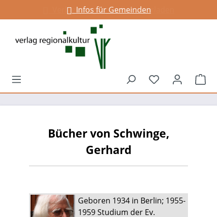
Infos für Gemeinden
alt springen
Du hast 0 Prod
War
Bücher von Schwinge,
Gerhard
Geboren 1934 in Berlin; 1955-
1959 Studium der Ev.