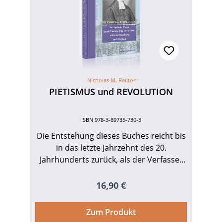
96 S. mit 29 Abb. Broschur.ISBN 978-3-
inkl. 16 Farbtafeln in der Buchmitte,
klassisch-edler Leinen-Einband.ISBN
89735-771-6. EUR 16,90
Presseinformation als pdf-Datei zum
978-3-89735-850-8. EUR 34,80.
Download Buch-Cover als tif-Datei zum
Download
Nicholas M. Railton
PIETISMUS und REVOLUTION
ISBN 978-3-89735-730-3
Die Entstehung dieses Buches reicht bis
in das letzte Jahrzehnt des 20.
Jahrhunderts zurück, als der Verfasser
den deutschen Beitrag zur Gründung
eines interkonfessionellen,
Regulärer Preis:
16,90 €
internationalen Netzwerks der
Evangelikalen in der Mitte des 19.
Zum Produkt
Jahrhunderts erforschte: die