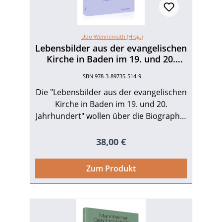
Udo Wennemuth (Hrsg.)
Lebensbilder aus der evangelischen
Kirche in Baden im 19. und 20.
Jahrhundert
ISBN 978-3-89735-514-9
Die "Lebensbilder aus der evangelischen
Kirche in Baden im 19. und 20.
Jahrhundert" wollen über die Biographie
einen neuen, auch für eine breitere
Öffentlichkeit interessanten Zugang zur
Regulärer Preis:
38,00 €
badischen Kirchengeschichte
ermöglichen. Die Lektüre jedes Bandes
Zum Produkt
bietet jeweils einen konzentrierten,
thematisch orientierten Durchgang
durch die badische Kirchengeschichte
des 19. und 20. Jahrhunderts aus einer