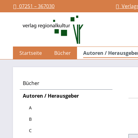
07251 – 367030
Verlag
springen
Zur Hauptnavigation springen
Startseite
Bücher
Autoren / Herausgebe
Bücher
Autoren / Herausgeber
A
B
C