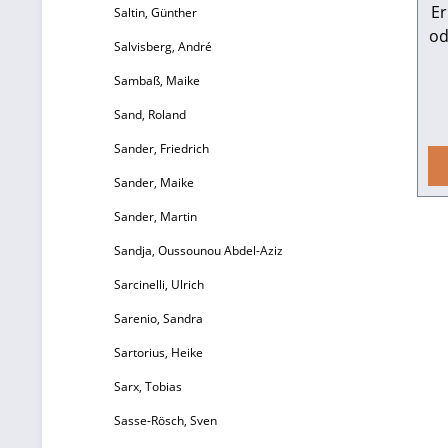
b
Er
Saltin, Günther
d
od
Salvisberg, André
Ma
Sambaß, Maike
m
L
Sand, Roland
m
Sander, Friedrich
2
I
Sander, Maike
1
Sander, Martin
Ri
B
Al
Sandja, Oussounou Abdel-Aziz
Sarcinelli, Ulrich
f
Sarenio, Sandra
Sartorius, Heike
Sarx, Tobias
Sasse-Rösch, Sven