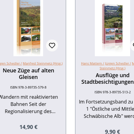
rgen Schedler /
Manfred Steinmetz (Hrsg.)
Hans Mattern /
Jürgen Schedler /
M
Steinmetz (Hrsg.)
Neue Züge auf alten
Ausflüge und
Gleisen
Stadtbesichtigungen
der Bahn
ISBN 978-3-89735-579-8
ISBN 978-3-89735-513-2
Wandern mit reaktivierten
Im Fortsetzungsband zu
Bahnen Seit der
1 "Östliche und Mittl
Regionalisierung des
Schwäbische Alb" wer
hienenpersonennahverkehr
Wanderungen und
s Mitte der 1990er Jahre
Regulärer Preis:
14,90 €
Radfahrten beschrieben
Regulärer P
9,90 €
wurden zahlreiche bereits