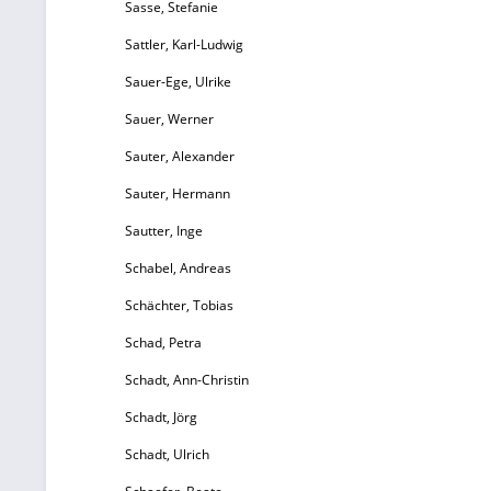
Sasse, Stefanie
Sattler, Karl-Ludwig
vo
Sauer-Ege, Ulrike
S
Sauer, Werner
ku
Sauter, Alexander
Sauter, Hermann
J
Sautter, Inge
1
Schabel, Andreas
Schächter, Tobias
B
Schad, Petra
Schadt, Ann-Christin
Schadt, Jörg
Schadt, Ulrich