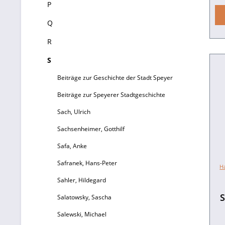
P
s
Q
w
R
S
H
Beiträge zur Geschichte der Stadt Speyer
Beiträge zur Speyerer Stadtgeschichte
Sach, Ulrich
Sachsenheimer, Gotthilf
d
Safa, Anke
Safranek, Hans-Peter
R
H
Sahler, Hildegard
He
S
Salatowsky, Sascha
Salewski, Michael