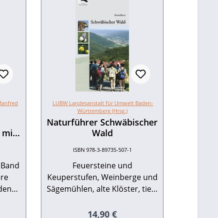
anfred
LUBW Landesanstalt für Umwelt Baden-
Württemberg (Hrsg.)
Naturführer Schwäbischer
 mit
Wald
ISBN 978-3-89735-507-1
 Band
Feuersteine und
ere
Keuperstufen, Weinberge und
den
Sägemühlen, alte Klöster, tiefe
Schluchten und eine
, die
ungewöhnlich reiche
reis:
Regulärer Preis:
14,90 €