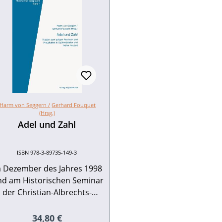
Harm von Seggern /
Gerhard Fouquet
(Hrsg.)
Adel und Zahl
ISBN 978-3-89735-149-3
 Dezember des Jahres 1998
nd am Historischen Seminar
der Christian-Albrechts-
niversität Kiel eine Tagung
zu dem Thema „Adel und
Regulärer Preis:
34,80 €