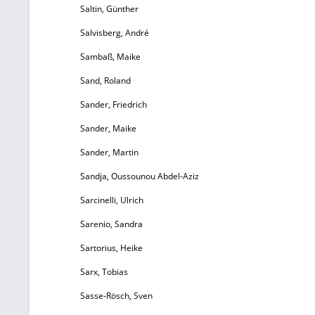
Saltin, Günther
S
Salvisberg, André
Sambaß, Maike
Sand, Roland
R
Sander, Friedrich
Sander, Maike
Sander, Martin
Sandja, Oussounou Abdel-Aziz
Sarcinelli, Ulrich
Fo
Sarenio, Sandra
Sartorius, Heike
Sarx, Tobias
W
Sasse-Rösch, Sven