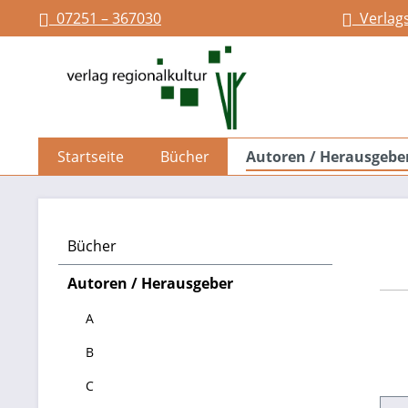
07251 – 367030
Verlag
springen
Zur Hauptnavigation springen
Startseite
Bücher
Autoren / Herausgebe
Bücher
Autoren / Herausgeber
A
B
C