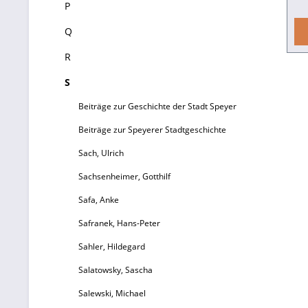
P
Za
Q
w
R
Fo
S
Beiträge zur Geschichte der Stadt Speyer
Beiträge zur Speyerer Stadtgeschichte
Sach, Ulrich
B
Sachsenheimer, Gotthilf
Safa, Anke
u
J
Safranek, Hans-Peter
Sahler, Hildegard
we
Salatowsky, Sascha
a
Salewski, Michael
„