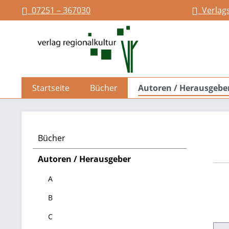
07251 – 367030
Verlag
springen
Zur Hauptnavigation springen
Startseite
Bücher
Autoren / Herausgebe
Bücher
Autoren / Herausgeber
A
B
C