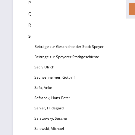
P
H
Q
e
R
M
S
d
Beiträge zur Geschichte der Stadt Speyer
Beiträge zur Speyerer Stadtgeschichte
Sach, Ulrich
Sachsenheimer, Gotthilf
d
Safa, Anke
Safranek, Hans-Peter
Sahler, Hildegard
S
Salatowsky, Sascha
s
w
Salewski, Michael