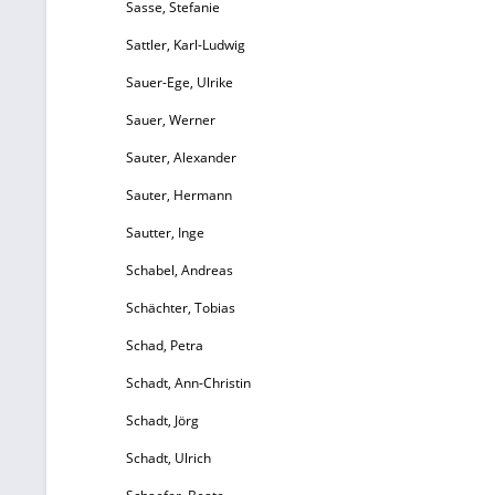
Sasse, Stefanie
d
g
Sattler, Karl-Ludwig
Sauer-Ege, Ulrike
G
Sauer, Werner
Sauter, Alexander
v
Sauter, Hermann
ab
Sautter, Inge
Schabel, Andreas
re
Schächter, Tobias
W
Schad, Petra
G
Schadt, Ann-Christin
Schadt, Jörg
9
Schadt, Ulrich