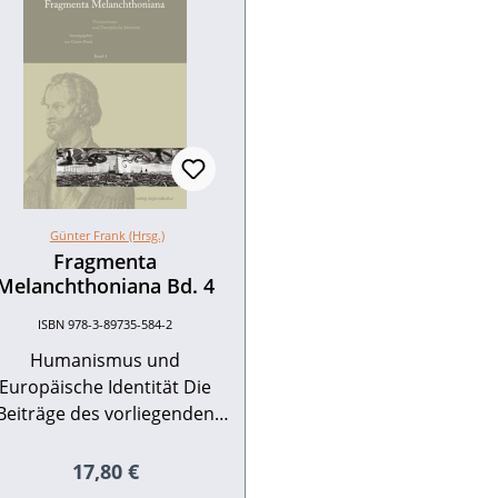
Günter Frank (Hrsg.)
Fragmenta
Melanchthoniana Bd. 4
ISBN 978-3-89735-584-2
Humanismus und
Europäische Identität Die
Beiträge des vorliegenden
Bandes sind aus
erschiedenen Anlässen der
Regulärer Preis:
17,80 €
Jahre 2007 und 2008