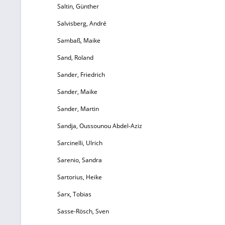
Saltin, Günther
Si
Salvisberg, André
Sambaß, Maike
Sand, Roland
S
Ro
Sander, Friedrich
Sander, Maike
Sander, Martin
e
Sandja, Oussounou Abdel-Aziz
Sarcinelli, Ulrich
Sarenio, Sandra
Sartorius, Heike
s
Sarx, Tobias
Sasse-Rösch, Sven