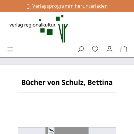
Verlagsprogramm herunterladen
alt springen
Du hast 0 Prod
War
Bücher von Schulz, Bettina