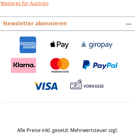
Hochrheingebietes.Naturschutz-
Weiteres für Autoren
Spectrum. Themen. Bd. 93. Hrsg. von
der Landesanstalt für Umweltschutz
Newsletter abonnieren
Baden-Württemberg (LfU). 368 S. mit
zahlreichen, meist farbigen Abb., fester
Einband. 2002. ISBN 978-3-89735-201-8.
EUR 22,00.
Alle Preise inkl. gesetzl. Mehrwertsteuer zzgl.