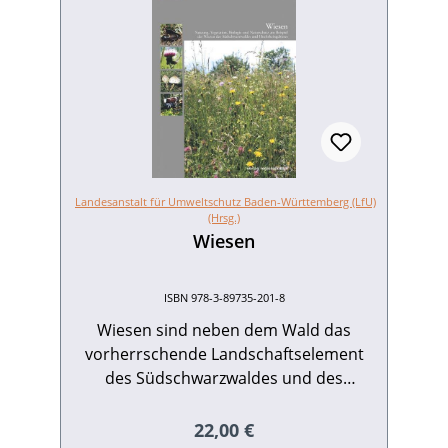
Landesanstalt für Umweltschutz Baden-Württemberg (LfU)
(Hrsg.)
Wiesen
ISBN 978-3-89735-201-8
Wiesen sind neben dem Wald das
vorherrschende Landschaftselement
des Südschwarzwaldes und des
Hochrheingebietes. Kaum ein
Kulturraum unserer Breite ist stärker
Regulärer Preis:
22,00 €