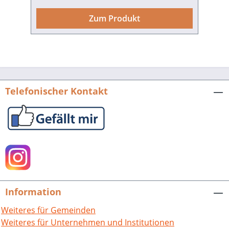
geprägt durch das sensible Verhältnis
von naturräumlichen Gegebenheiten
Zum Produkt
und menschlichen Aktivitäten als die
Wiesengebiete dieser Region. Vor
allem die drastischen Veränderungen
der Landwirtschaft des 20. Jahrhunderts
haben deutliche Spuren in ihrem
Artenspektrum hinterlassen. Die
Telefonischer Kontakt
Autoren dieses Buches beschreiben die
Komplexität der Wiesenbiotope in ihrer
Vielschichtigkeit und Dynamik. Dabei
geben sie nicht nur einen detaillierten
Überblick über die große Artenvielfalt
dieser Pflanzengesellschaften, sondern
entwickeln auch tragfähige
Nutzungskonzepte. Wiesen. Nutzung,
Information
Vegetation, Biologie und Naturschutz
am Beispiel der Wiesen des
Weiteres für Gemeinden
Südschwarzwaldes und
Weiteres für Unternehmen und Institutionen