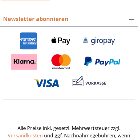
im Schicksal dieser Familie. Hier ist ihre
Geschichte. Wir alle, ob Juden oder
Newsletter abonnieren
Christen, lieben den FleckErde, auf dem
wir geboren, die Stätte, an der wirjung
gewesen sind und darüber hinaus das
Land, „dasunsere Sprache spricht“. Es
gehört zum Bittersten wases gibt, die
Heimat für immer aufzugeben. Karl und
Clara Oppenheimer, 1919
Veröffentlichungen zur Geschichte der
Stadt Bruchsal. Band 25.
Herausgegeben von Thomas Adam,
Thomas Moos, Rolf Schmitt328 S. mit
264 Abb. Fester Einband.ISBN 978-3-
89735-747-1. EUR 22,80
Presseinformation als pdf-Datei zum
Download Buch-Cover als tif-Datei zum
Alle Preise inkl. gesetzl. Mehrwertsteuer zzgl.
Download
Versandkosten
und ggf. Nachnahmegebühren, wenn