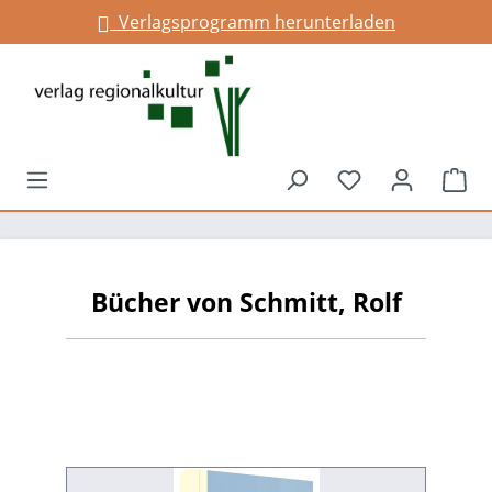
Verlagsprogramm herunterladen
alt springen
Du hast 0 Prod
War
Bücher von Schmitt, Rolf