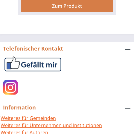
regionalen Wirtschaftsleben, und auf
Zum Produkt
vielfältige Weise haben sich die
Oppenheimers gesellschaftlich
engagiert – sei es als Kunstmäzene,
Vereinsförderer, Stadtverordnete oder
Wohltäter im sozial-karitativen Bereich.
Die Machtübertragung an die
Telefonischer Kontakt
Nationalsozialisten setzte dem allen ein
Ende. Das Unternehmen wurde
„arisiert“, die Familienmitglieder
mussten aus ihrer Heimat fliehen oder
fanden in Konzentrationslagern den
Tod. Seit 2011 erinnert ein Platz im
Bruchsaler Stadtzentrum an den Mäzen,
Kunstsammler und Schöpfer des
Information
bekannten Liedes vom „Brusler
Dorscht“, Otto Oppenheimer. Wie in
Weiteres für Gemeinden
einem Brennspiegel verdichtet sich die
Weiteres für Unternehmen und Institutionen
deutsche Historie des 20. Jahrhunderts
Weiteres für Autoren