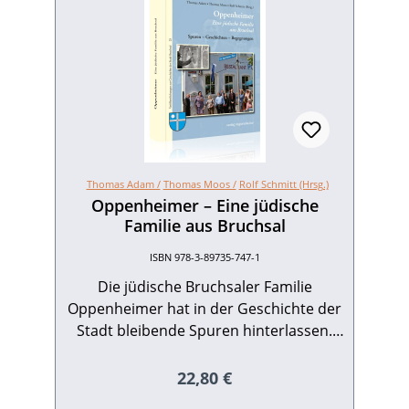
Thomas Adam /
Thomas Moos /
Rolf Schmitt (Hrsg.)
Oppenheimer – Eine jüdische
Familie aus Bruchsal
ISBN 978-3-89735-747-1
Die jüdische Bruchsaler Familie
Oppenheimer hat in der Geschichte der
Stadt bleibende Spuren hinterlassen.
Zur Kaiserzeit und während der
Weimarer Republik war ihre florierende
Regulärer Preis:
22,80 €
Tuchgroßhandlung eine feste Größe im