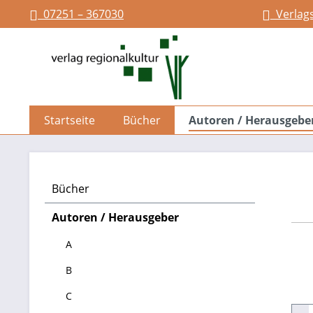
07251 – 367030
Verlag
springen
Zur Hauptnavigation springen
Startseite
Bücher
Autoren / Herausgebe
Bücher
Autoren / Herausgeber
A
B
C