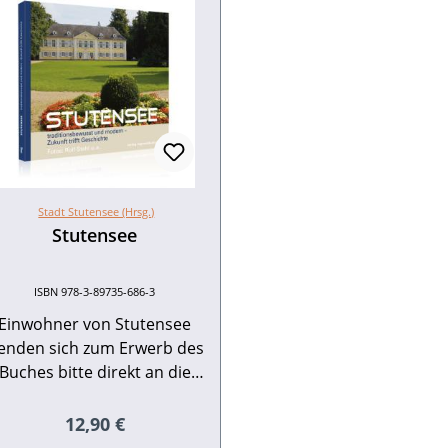
Stadt Stutensee (Hrsg.)
Stutensee
ISBN 978-3-89735-686-3
Einwohner von Stutensee
enden sich zum Erwerb des
Buches bitte direkt an die
Stadtverwaltung. Einen
besonderen Blick auf die
Regulärer Preis:
12,90 €
Stadtgeschichte von