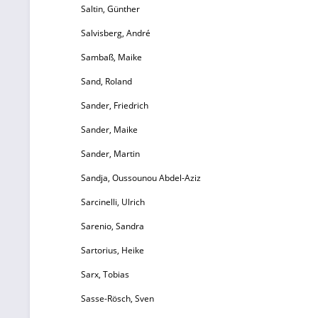
Saltin, Günther
R
Salvisberg, André
m
E
Sambaß, Maike
Fo
Sand, Roland
Sander, Friedrich
Sander, Maike
Sander, Martin
Sandja, Oussounou Abdel-Aziz
Sarcinelli, Ulrich
Sarenio, Sandra
Sartorius, Heike
Sarx, Tobias
Sasse-Rösch, Sven