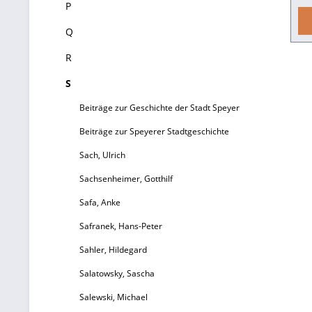
P
S
Q
R
S
Beiträge zur Geschichte der Stadt Speyer
Beiträge zur Speyerer Stadtgeschichte
g
Sach, Ulrich
we
Sachsenheimer, Gotthilf
Safa, Anke
m
Safranek, Hans-Peter
tr
Sahler, Hildegard
Salatowsky, Sascha
Salewski, Michael