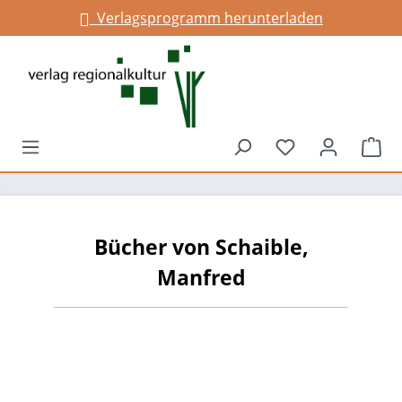
Verlagsprogramm herunterladen
alt springen
Du hast 0 Prod
War
Bücher von Schaible,
Manfred