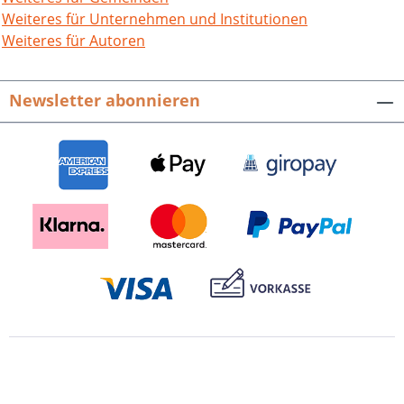
entlang und über Streuobstwiesen.
Weiteres für Unternehmen und Institutionen
Dabei schildern sie, je nach Fachgebiet
Weiteres für Autoren
sowie persönlichen Eindrücken und
Vorlieben, die Besonderheiten ihrer
Newsletter abonnieren
jeweiligen „Natur-Tour“, wodurch ein
facettenreiches Portrait der ebenso
schönen wie vielseitigen Landschaft des
Schwäbischen Waldes entsteht.
Naturschutz-Spectrum. Gebiete. Bd. 29.
Hrsg. von der LUBW Landesanstalt für
Umwelt Baden-Württemberg. 252 S. mit
222 farbigen Abb., Karten und Grafiken,
Klappbroschur. 2007. ISBN 978-3-89735-
507-1. EUR 14,90.