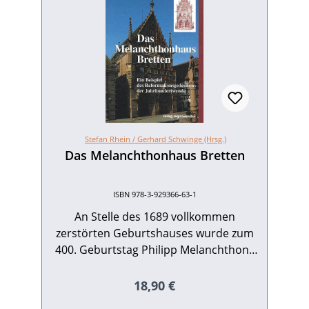
Stefan Rhein /
Gerhard Schwinge (Hrsg.)
Das Melanchthonhaus Bretten
ISBN 978-3-929366-63-1
An Stelle des 1689 vollkommen
zerstörten Geburtshauses wurde zum
400. Geburtstag Philipp Melanchthons
im Jahr 1897 das Melanchthonhaus
errichtet. Der reich bebilderte Band
Regulärer Preis:
18,90 €
schildert die Entstehungsgeschichte des