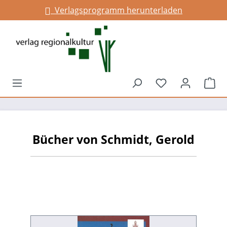
Verlagsprogramm herunterladen
alt springen
Du hast 0 Prod
War
Bücher von Schmidt, Gerold