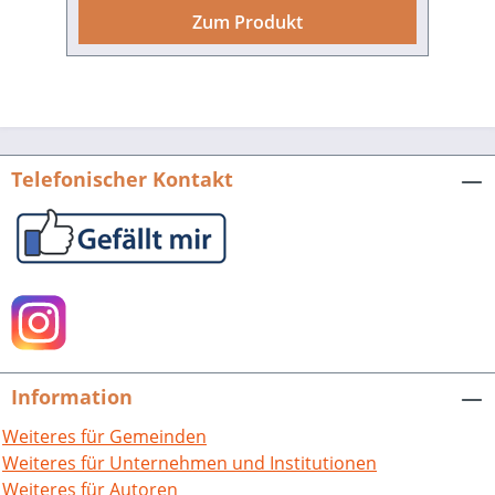
historisierenden Bauwerks und belegt
Zum Produkt
seine kunsthistorische Bedeutung sowie
seinen stadtgeschichtlichen Stellenwert.
Hrsg. von der Melanchthonstadt
Bretten. 268 S. mit 60, z.T. farbigen Abb.,
fester Einband. 1997. ISBN 978-3-929366-
63-1. EUR 18,90
Telefonischer Kontakt
Information
Weiteres für Gemeinden
Weiteres für Unternehmen und Institutionen
Weiteres für Autoren