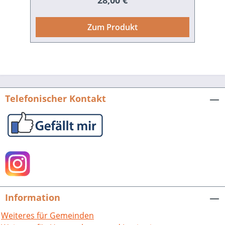
28,00 €
Machtpolitik und Intoleranz des
französischen Königs Ludwig XIV. Seit
Zum Produkt
1698 kümmerte sich Valkenier mit
großem Erfolg um die Ansiedlung der
Waldenser in Deutschland, die ihres
Glaubens wegen aus dem Piemont
vertrieben worden waren. Es fehlen
neuere Studien zu Valkenier. Im
Telefonischer Kontakt
vorliegenden Band werden Leben und
Werk dieses niederländischen
Gesandten ausführlich vorgestellt. Der
Schwerpunkt liegt dabei auf seinem
Engagement für die Waldenser. Zweite
Neuauflage. Waldenserstudien, hrsg.
von der Deutschen Waldenser-
Vereinigung e.V. Ötisheim-Schönenberg,
Information
Bd. 2. 288 S. mit 31 Abb., Broschur. 2009.
ISBN 978-3-89735-273-5. EUR 28,-
Weiteres für Gemeinden