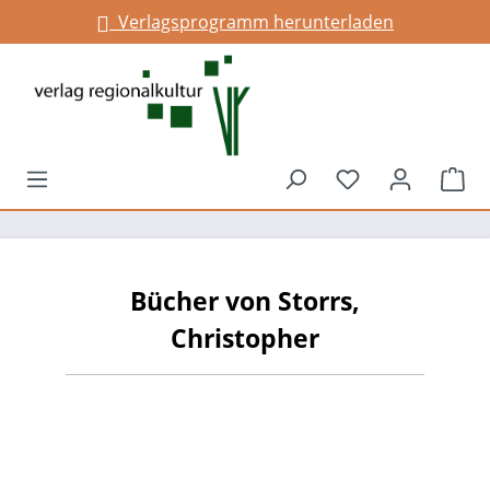
Verlagsprogramm herunterladen
alt springen
Du hast 0 Prod
War
Bücher von Storrs,
Christopher