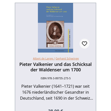
Albert de Lange /
Gerhard Schwinge
Pieter Valkenier und das Schicksal
der Waldenser um 1700
ISBN 978-3-89735-273-5
Pieter Valkenier (1641–1721) war seit
1676 niederländischer Gesandter in
Deutschland, seit 1690 in der Schweiz.
Hauptziel seiner Diplomatie war die
Bekämpfung der absolutistischen
Regulärer Preis: