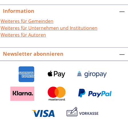
Armin Schlechter, Joachim Kemper und Anja
Rasche.Beiträge zur Geschichte der Stadt Speyer und
Information
ihrer Umgebung, Bd.1. Hrsg. vom Historischen Verein
der Pfalz e.V. Bezirksgruppe Speyer.240 S. mit 38, z.T.
Weiteres für Gemeinden
farbigen Abb., fester Einband.ISBN 978-3-89735-794-5.
Weiteres für Unternehmen und Institutionen
EUR 22,80.
Weiteres für Autoren
Newsletter abonnieren