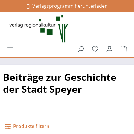
Verlagsprogramm herunterladen
alt springen
Du hast 0 Prod
War
Beiträge zur Geschichte
der Stadt Speyer
Produkte filtern