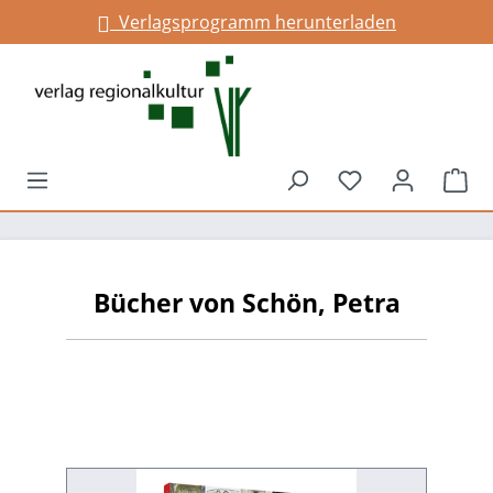
Verlagsprogramm herunterladen
alt springen
Du hast 0 Prod
War
Bücher von Schön, Petra