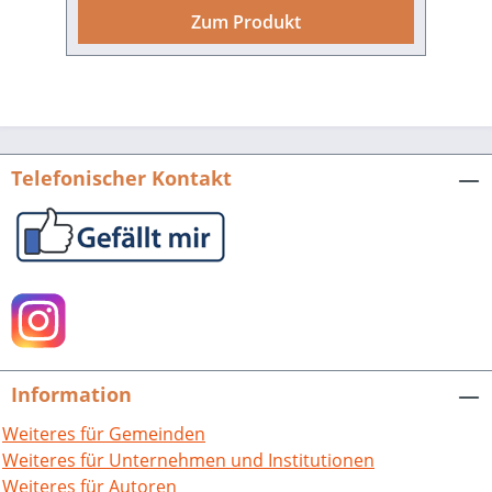
historischen Ereignisse und auf das
Zum Produkt
Wirken von Persönlichkeiten wie z. B.
Theodor Heuss, Friedrich Hölderlin
oder Georg Kropp, die im Landkreis
Heilbronn geboren wurden oder lebten.
Insbesondere berichten sie aber auch
vom Alltag und der Glaubenswelt der
Telefonischer Kontakt
Menschen und machen gelebte
Praktiken, Bräuche und Traditionen
sichtbar. Dieses Buch stellt rund 1.200
Objekte aus allen 46 Kreisgemeinden
und ihren Teilorten vor. Es präsentiert
eine Auswahl aus über 8.000 kleinen
Denkmalen, die ehrenamtlich
engagierte Bürgerinnen und Bürger in
Information
Feld und Flur, aber auch in den
Ortskernen systematisch erfasst und
Weiteres für Gemeinden
dokumentiert haben. Damit wurde ein
Weiteres für Unternehmen und Institutionen
wichtiger Beitrag dazu geleistet, das
Weiteres für Autoren