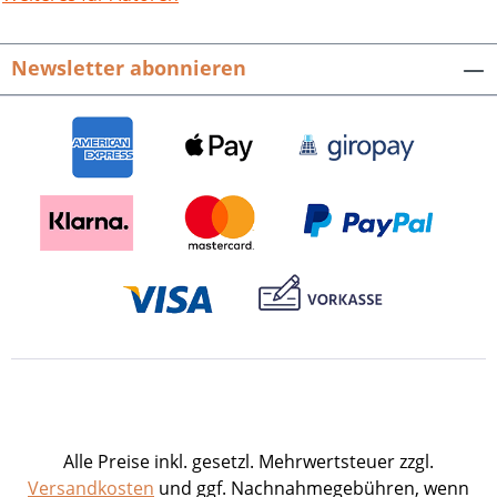
kulturelle Erbe im Landkreis Heilbronn
für die Nachwelt zu erhalten. Mensch –
Newsletter abonnieren
Kultur – Heimat. Was Kleindenkmale aus
dem Landkreis Heilbronn erzählen.Im
Auftrag des Landkreises Heilbronn hrsg.
von Petra Schön, mit Beiträgen von
Christian Himmelhan und Petra
Schön.Schriftenreihe des Landkreises
Heilbronn, Bd. 6.296 Seiten mit 1217
farbigen Abbildungen, fester Einband im
attrakt. quadrat. Format.ISBN 978-3-
95505-050-4. EUR 19,90.
Alle Preise inkl. gesetzl. Mehrwertsteuer zzgl.
Versandkosten
und ggf. Nachnahmegebühren, wenn