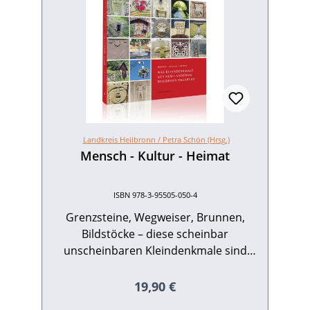
Landkreis Heilbronn /
Petra Schön (Hrsg.)
Mensch - Kultur - Heimat
ISBN 978-3-95505-050-4
Grenzsteine, Wegweiser, Brunnen,
Bildstöcke – diese scheinbar
unscheinbaren Kleindenkmale sind
Zeugen vergangener Zeiten und
erzählen Geschichten. Sie erlauben
Regulärer Preis:
19,90 €
einen neuen Blick auf die großen