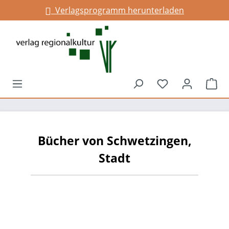
Verlagsprogramm herunterladen
alt springen
Du hast 0 Prod
War
Bücher von Schwetzingen,
Stadt