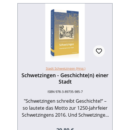
Stadt Schwetzingen (Hrsg.)
Schwetzingen - Geschichte(n) einer
Stadt
ISBN 978-3-89735-985-7
"Schwetzingen schreibt Geschichte!“ –
so lautete das Motto zur 1250-Jahrfeier
Schwetzingens 2016. Und Schwetzingen
hat mit Band 1 der Stadtgeschichte
wahrlich Geschichte geschrieben. Der
Regulärer Preis: