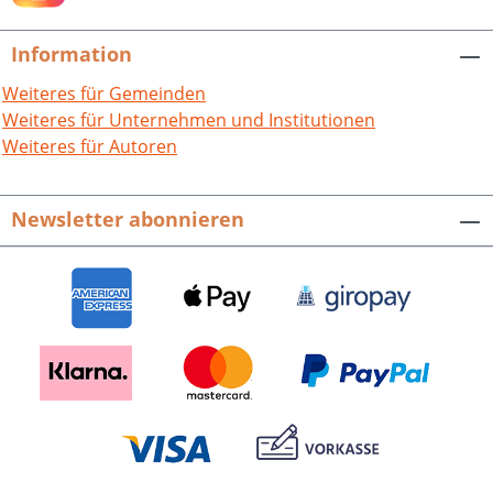
Stadtgemeinde, sondern auch an den
glanzvollen kurpfälzischen Hof mit
Information
seiner berühmten Sommerresidenz
entführen. Zahlreiches, bisher
Weiteres für Gemeinden
unveröffentlichtes Bild- und
Weiteres für Unternehmen und Institutionen
Dokumentenmaterial wird Ihnen völlig
Weiteres für Autoren
neue Einblicke ermöglichen!
Schwetzingen – Geschichte(n) einer
Newsletter abonnieren
Stadt. Band 1.Hrsg. von der Stadt
Schwetzingen. Schwetzinger Historische
Schriften, Bd. 1.352 S. mit 255, meist
farbigen Abb., fester Einband.ISBN 978-
3-89735-984-0. EUR 22,80