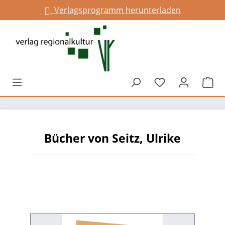
Verlagsprogramm herunterladen
alt springen
Du hast 0 Prod
War
Bücher von Seitz, Ulrike