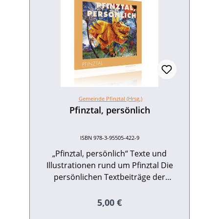
Gemeinde Pfinztal (Hrsg.)
Pfinztal, persönlich
ISBN 978-3-95505-422-9
„Pfinztal, persönlich“ Texte und
Illustrationen rund um Pfinztal Die
persönlichen Textbeiträge der
Preisträgerinnen und Preisträger des
Kulturpreises 2022 unter dem Motto
Regulärer Preis:
5,00 €
„Pfinztal persönlich“ und die