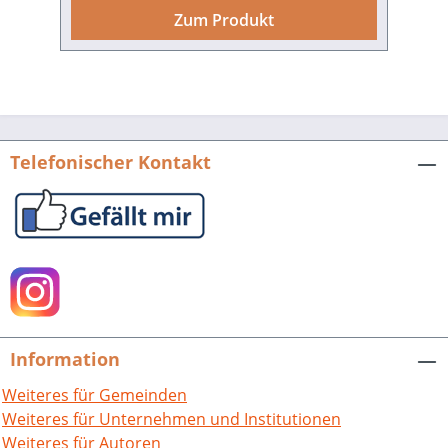
Illustrationen von Kunstschaffenden des
Zum Produkt
Kunstforums Pfinztal machen diese
Publikation zu einem
außergewöhnlichen Leseerlebnis.
Gemeinde Pfinztal (Hrsg.), „Pfinztal,
persönlich“. Kulturpreis. 40 Seiten mit
12 Farbabbildungen, Broschur. ISBN
Telefonischer Kontakt
978-3-95505-422-9. EUR 5,00.
Information
Weiteres für Gemeinden
Weiteres für Unternehmen und Institutionen
Weiteres für Autoren