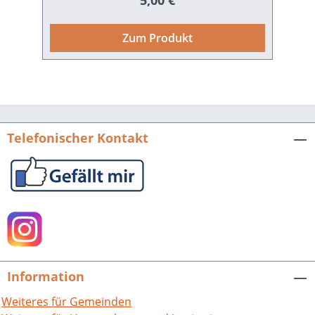
5,00 €
„Pfinztal persönlich“ und die
Illustrationen von Kunstschaffenden des
Zum Produkt
Kunstforums Pfinztal machen diese
Publikation zu einem
außergewöhnlichen Leseerlebnis.
Gemeinde Pfinztal (Hrsg.), „Pfinztal,
persönlich“. Kulturpreis. 40 Seiten mit
12 Farbabbildungen, Broschur. ISBN
Telefonischer Kontakt
978-3-95505-422-9. EUR 5,00.
Information
Weiteres für Gemeinden