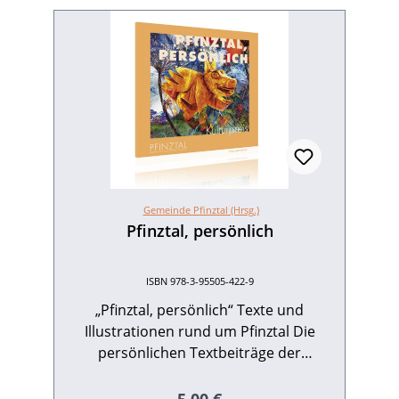
Gemeinde Pfinztal (Hrsg.)
Pfinztal, persönlich
ISBN 978-3-95505-422-9
„Pfinztal, persönlich“ Texte und
Illustrationen rund um Pfinztal Die
persönlichen Textbeiträge der
Preisträgerinnen und Preisträger des
Kulturpreises 2022 unter dem Motto
Regulärer Preis: