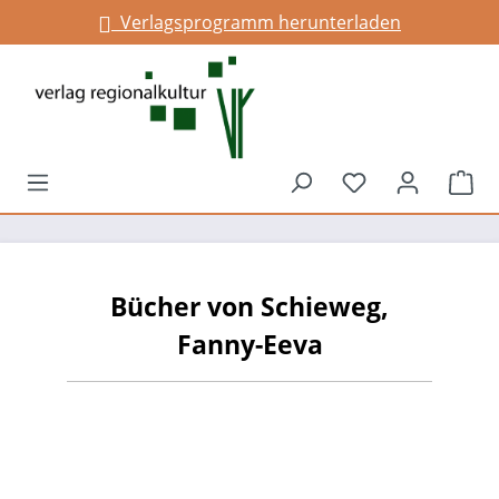
Verlagsprogramm herunterladen
alt springen
Du hast 0 Prod
War
Bücher von Schieweg,
Fanny-Eeva