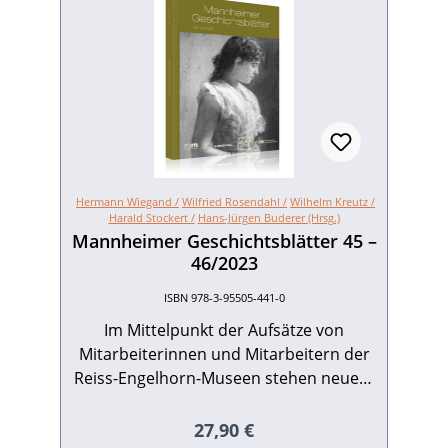
Hermann Wiegand /
Wilfried Rosendahl /
Wilhelm Kreutz /
Harald Stockert /
Hans-Jürgen Buderer (Hrsg.)
Mannheimer Geschichtsblätter 45 –
46/2023
ISBN 978-3-95505-441-0
Im Mittelpunkt der Aufsätze von
Mitarbeiterinnen und Mitarbeitern der
Reiss-Engelhorn-Museen stehen neuere
Ausstellungen und eigene Bestände.
Demgegenüber erhellen die Beiträge
Regulärer Preis:
27,90 €