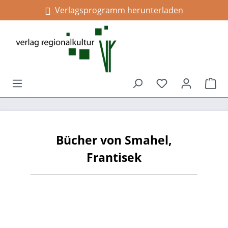
Verlagsprogramm herunterladen
alt springen
Du hast 0 Prod
War
Bücher von Smahel,
Frantisek