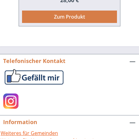
28,00 €
erhoffte, dass es den Waldensern
gelingen würde, zusammen mit den
Zum Produkt
Hussiten eine neue Kirche in
Deutschland aufzubauen, die im
Gegensatz zur römisch-katholischen auf
Macht und Reichtum verzichten würde.
Reisers Projekt misslang. 1458 starb er
in Straßburg auf dem Scheiterhaufen. In
Telefonischer Kontakt
diesem Band werten Autoren aus
Deutschland, der Schweiz und
Tschechien kritisch die Quellen aus, in
denen über Friedrich Reiser berichtet
wird. So entsteht ein faszinierendes Bild
dieses letzten großen
Waldenserpredigers nördlich der Alpen.
Zweite Neuauflage. Waldenserstudien
Information
Bd. 3. Hrsg. von Albert de Lange und
Kathrin Utz Tremp. 344 S. mit 20 Abb.,
Weiteres für Gemeinden