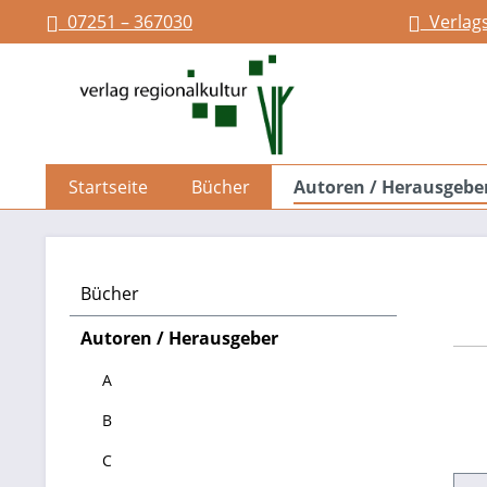
07251 – 367030
Verlag
springen
Zur Hauptnavigation springen
Startseite
Bücher
Autoren / Herausgebe
Bücher
Autoren / Herausgeber
A
B
C