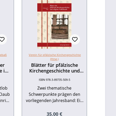
eebaß
Verein für pfälzische Kirchengeschichte
(Hrsg.)
der
Blätter für pfälzische
e in
Kirchengeschichte und
20.
religiöse Volkskunde
ISBN 978-3-89735-509-5
II
Jahresband 2007
tlob
Zwei thematische
 Daub
Schwerpunkte prägen den
inrich
vorliegenden Jahresband: Ein
66–
erster Zyklus befasst sich mit
 Carl
dem Gottesdienst und den
eis:
Regulärer Preis:
35,00 €