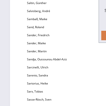
i
Saltin, Günther
Salvisberg, André
Sambaß, Maike
Sand, Roland
V
v
Sander, Friedrich
Sander, Maike
K
Sander, Martin
Sandja, Oussounou Abdel-Aziz
Au
Ev
J
Sarcinelli, Ulrich
Ba
vo
Sarenio, Sandra
S
Sartorius, Heike
S
de
Sarx, Tobias
S
Sasse-Rösch, Sven
S
A