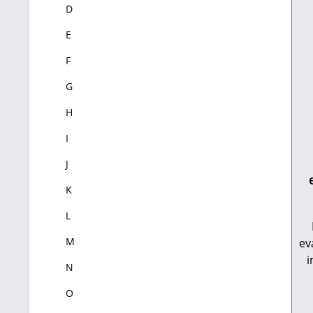
D
E
F
G
H
I
J
K
L
M
ev
i
N
O