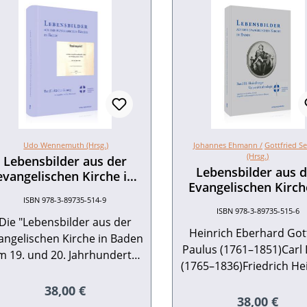
Udo Wennemuth (Hrsg.)
Johannes Ehmann /
Gottfried S
(Hrsg.)
Lebensbilder aus der
Lebensbilder aus 
evangelischen Kirche in
Evangelischen Kirch
Baden im 19. und 20.
Baden im 19. und 
ISBN 978-3-89735-514-9
Jahrhundert
ISBN 978-3-89735-515-6
Jahrhundert Band I
Die "Lebensbilder aus der
Heinrich Eberhard Got
angelischen Kirche in Baden
Paulus (1761–1851)Carl
m 19. und 20. Jahrhundert"
(1765–1836)Friedrich He
wollen über die Biographie
Christian Schwarz (17
einen neuen, auch für eine
Regulärer Preis:
38,00 €
1837)Friedrich Wilhelm
Regulärer Pr
38,00 €
breitere Öffentlichkeit