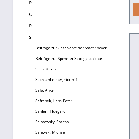
P
b
Q
R
S
Beiträge zur Geschichte der Stadt Speyer
b
Beiträge zur Speyerer Stadtgeschichte
d
Sach, Ulrich
Sachsenheimer, Gotthilf
b
oh
Safa, Anke
Safranek, Hans-Peter
A
Sahler, Hildegard
Salatowsky, Sascha
ev
Salewski, Michael