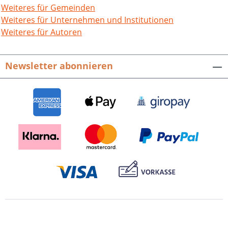
geschützter Ort, an dem man neue
Weiteres für Gemeinden
Freundschaften knüpft, in Klassen eine
Weiteres für Unternehmen und Institutionen
Gemeinschaft aufbaut und als Schule
Weiteres für Autoren
das Miteinander pflegt. Das ist in der
neuen, reich bebilderten Schulchronik
Newsletter abonnieren
des Stiftsgymnasiums zu seinem 50-
jährigen Bestehen zwischen allen Zeilen
zu lesen – „Das Stifts sind wir!“ Mit einem
16seitigen Beiheft der Abiturjahrgänge.
50 Jahre Stiftsgymnasium Sindelfingen.
Hrsg. vom Stiftsgymnasium
Sindelfingen. 144 Seiten mit 300 farbigen
Abbildungen, fester Einband im
repräsentativen Großformat.ISBN 978-3-
95505-165-5. EUR 15,00.