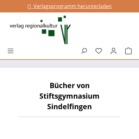
Verlagsprogramm herunterladen
alt springen
Du hast 0 Prod
War
Bücher von
Stiftsgymnasium
Sindelfingen