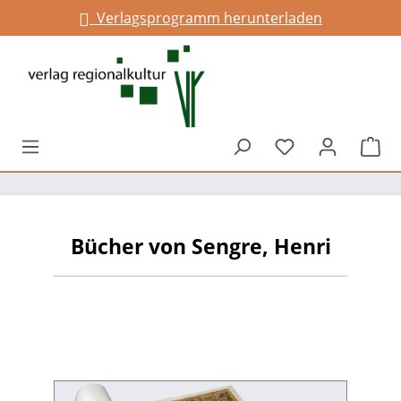
Verlagsprogramm herunterladen
alt springen
Du hast 0 Prod
War
Bücher von Sengre, Henri