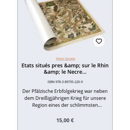
Henri Sengre
Etats situés pres &amp; sur le Rhin
&amp; le Necre...
ISBN 978-3-89735-220-9
Der Pfälzische Erbfolgekrieg war neben
dem Dreißigjährigen Krieg für unsere
Region eines der schlimmsten
Kriegsereignisse der zurückliegenden
Jahrhunderte. Wie haben wohl die
Regulärer Preis:
15,00 €
französischen Heere den "richtigen