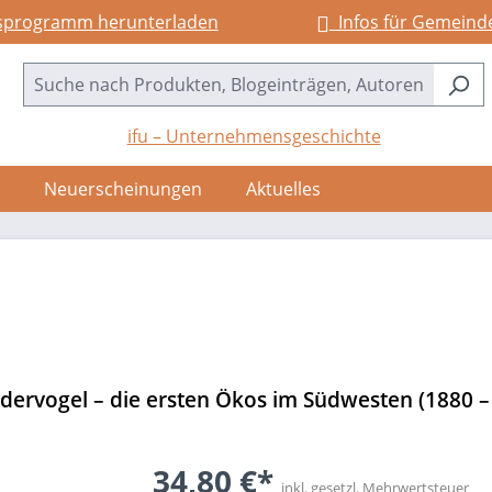
sprogramm herunterladen
Infos für Gemeind
ifu – Unternehmensgeschichte
Neuerscheinungen
Aktuelles
rvogel – die ersten Ökos im Südwesten (1880 –
34,80 €*
inkl. gesetzl. Mehrwertsteuer