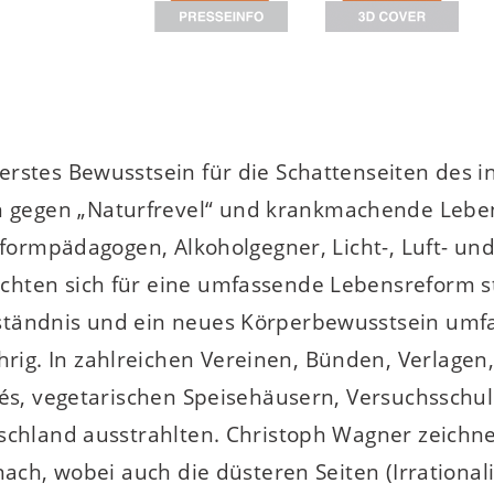
stes Bewusstsein für die Schattenseiten des ind
gegen „Naturfrevel“ und krankmachende Lebens
Reformpädagogen, Alkoholgegner, Licht-, Luft- 
hten sich für eine umfassende Lebensreform sta
ständnis und ein neues Körperbewusstsein umfa
g. In zahlreichen Vereinen, Bünden, Verlagen, 
afés, vegetarischen Speisehäusern, Versuchssch
schland ausstrahlten. Christoph Wagner zeichne
nach, wobei auch die düsteren Seiten (Irrationa