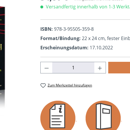
Versandfertig innerhalb von 1-3 Werk
ISBN:
978-3-95505-359-8
Format/Bindung:
22 x 24 cm, fester Ei
Erscheinungsdatum:
17.10.2022
Produkt Anzahl: Gib den ge
Zum Merkzettel hinzufügen