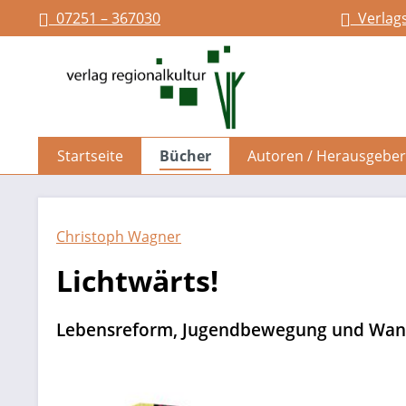
07251 – 367030
Verlag
springen
Zur Hauptnavigation springen
Startseite
Bücher
Autoren / Herausgeber
Christoph Wagner
Lichtwärts!
Lebensreform, Jugendbewegung und Wande
Bildergalerie überspringen