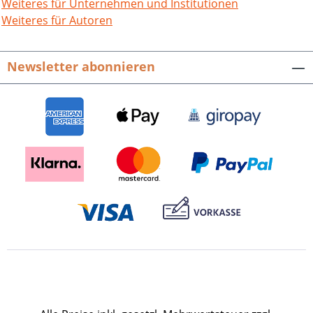
ihr Handeln verantworten? Er geht auch
Weiteres für Unternehmen und Institutionen
der Frage nach, was mit der Vielzahl der
Weiteres für Autoren
entwendeten Bücher geschah, die nicht
verbrannt wurden. Lassen sie sich heute
Newsletter abonnieren
wiederfinden? Heiko Wegmann, Dunkle
Wolken über Freiburg.
Nationalsozialistische
Bücherverbrennungen, „Säuberungen“
und Enteignungen. Stadt und
Geschichte. Neue Reihe des
Stadtarchivs Freiburg i. Br., Heft 25.
Hrsg. durch Mona Djabbarpour,
Andreas Jobst. 200 Seiten mit über 30
Schwarz-Weiß-Abbildungen und einem
Personenregister, Broschur. ISBN 978-3-
95505-393-2. EUR 12,90.