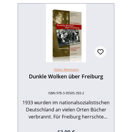
Heiko Wegmann
Dunkle Wolken über Freiburg
ISBN 978-3-95505-393-2
1933 wurden im nationalsozialistischen
Deutschland an vielen Orten Bücher
verbrannt. Für Freiburg herrschte
bislang die falsche Annahme vor, es
habe keine oder nur eine kleinere
Regulärer Preis: