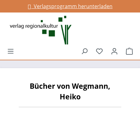
Verlagsprogramm herunterladen
alt springen
Du hast 0 Prod
War
Bücher von Wegmann,
Heiko