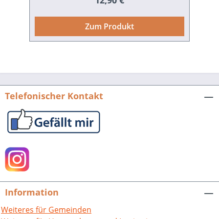
12,90 €
nachgeholte Bücherverbrennung
gegeben. In dieser Studie wird erstmals
Zum Produkt
nachgezeichnet, wie viele Ansätze es zu
solchen Aktionen gab und in welchen
Fällen tatsächlich Bücher verbrannt
wurden. Darüber hinaus wurden auch in
Freiburg über ein Jahrzehnt lang
Buchhandlungen, öffentliche, private,
Telefonischer Kontakt
konfessionelle, Partei- und Vereins-
Büchereien „gesäubert“. Sozialistische,
pazifistische oder jüdische Literatur
wurde beschlagnahmt und so aus
Öffentlichkeit und Privatbesitz entfernt.
Mit diesen Raubzügen wurden
Existenzen zerstört. Der Autor zeichnet
nach, welche Institutionen daran
Information
beteiligt und wer die Hauptakteure
waren. Mussten sie sich nach 1945 für
Weiteres für Gemeinden