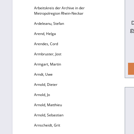
Arbeitskreis der Archive in der
s
Metropolregion Rhein-Neckar
„g
D
Ardeleanu, Stefan
g
W
Arend, Helga
En
m
Arendes, Cord
S
Armbruster, Jost
da
Armgart, Martin
b
u
Arndt, Uwe
w
T
Arnold, Dieter
n
Arnold, Jo
ak
Arnold, Matthieu
Arnold, Sebastian
f
Arnscheidt, Grit