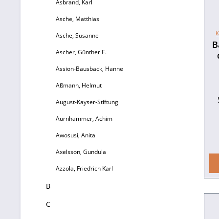
Asbrand, Karl
A
Asche, Matthias
Vo
Ba
K
Asche, Susanne
z
B
Ascher, Günther E.
H
Du
Assion-Bausback, Hanne
W
A
Aßmann, Helmut
St
Ge
August-Kayser-Stiftung
u
I
Aurnhammer, Achim
pr
fü
Ö
Awosusi, Anita
B
Axelsson, Gundula
A
Azzola, Friedrich Karl
z
t
I
n
B
C
Hi
B
St