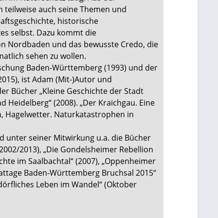
n teilweise auch seine Themen und
ftsgeschichte, historische
es selbst. Dazu kommt die
ion Nordbaden und das bewusste Credo, die
matlich sehen zu wollen.
rschung Baden-Württemberg (1993) und der
15), ist Adam (Mit-)Autor und
er Bücher „Kleine Geschichte der Stadt
nd Heidelberg“ (2008). „Der Kraichgau. Eine
en, Hagelwetter. Naturkatastrophen in
 unter seiner Mitwirkung u.a. die Bücher
 (2002/2013), „Die Gondelsheimer Rebellion
ichte im Saalbachtal“ (2007), „Oppenheimer
eimattage Baden-Württemberg Bruchsal 2015“
 dörfliches Leben im Wandel“ (Oktober