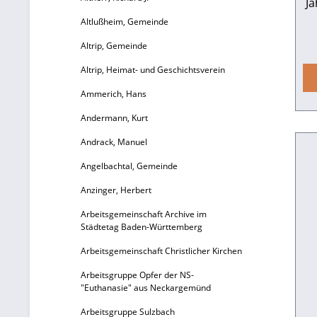
J
Altlußheim, Gemeinde
Altrip, Gemeinde
f
b
Altrip, Heimat- und Geschichtsverein
1
Ammerich, Hans
Andermann, Kurt
Ba
Andrack, Manuel
Angelbachtal, Gemeinde
H
Anzinger, Herbert
„Ge
Arbeitsgemeinschaft Archive im
Städtetag Baden-Württemberg
Arbeitsgemeinschaft Christlicher Kirchen
Arbeitsgruppe Opfer der NS-
"Euthanasie" aus Neckargemünd
Arbeitsgruppe Sulzbach