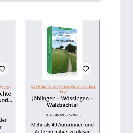
(Hrsg.)
Karl-Heinz Glaser /
Gemeinde Walzbachtal
(Hrsg.)
ichte
Jöhlingen – Wössingen –
 und
Walzbachtal
ISBN 978-3-95505-397-0
der
Mehr als 40 Autorinnen und
r
Autoren haben zu dieser