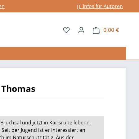
en
Infos für Autoren
Du hast 0 Produkte auf dem 
0,00 €
Warenkor
, Thomas
Bruchsal und jetzt in Karlsruhe lebend,
Seit der Jugend ist er interessiert an
h im Naturschutz tätig. Aus der