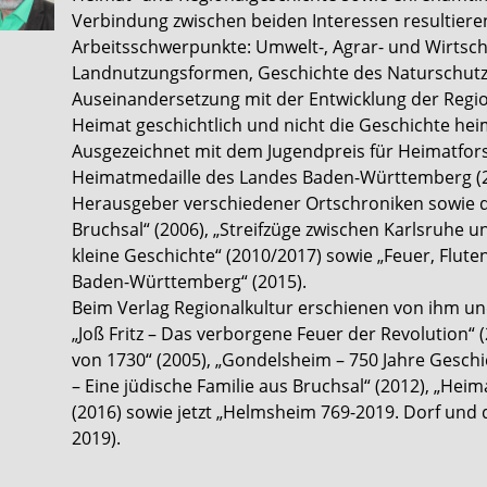
Verbindung zwischen beiden Interessen resultiere
Arbeitsschwerpunkte: Umwelt-, Agrar- und Wirtscha
Landnutzungsformen, Geschichte des Naturschutz
Auseinandersetzung mit der Entwicklung der Reg
Heimat geschichtlich und nicht die Geschichte hei
Ausgezeichnet mit dem Jugendpreis für Heimatfo
Heimatmedaille des Landes Baden-Württemberg (20
Herausgeber verschiedener Ortschroniken sowie d
Bruchsal“ (2006), „Streifzüge zwischen Karlsruhe u
kleine Geschichte“ (2010/2017) sowie „Feuer, Flut
Baden-Württemberg“ (2015).
Beim Verlag Regionalkultur erschienen von ihm und
„Joß Fritz – Das verborgene Feuer der Revolution“
von 1730“ (2005), „Gondelsheim – 750 Jahre Gesch
– Eine jüdische Familie aus Bruchsal“ (2012), „H
(2016) sowie jetzt „Helmsheim 769-2019. Dorf und
2019).