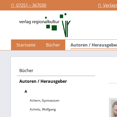
07251 – 367030
Verlag
springen
Zur Hauptnavigation springen
Startseite
Bücher
Autoren / Herausgebe
Bücher
Autoren / Herausgeber
A
Achern, Gymnasium
Achnitz, Wolfgang