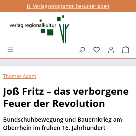
Verlagsprogramm herunterladen
alt springen
Du hast 0 Prod
War
Thomas Adam
Joß Fritz – das verborgene
Feuer der Revolution
Bundschuhbewegung und Bauernkrieg am
Oberrhein im frühen 16. Jahrhundert