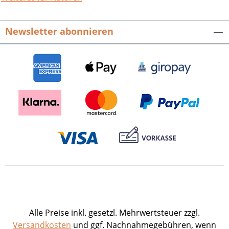
Beiträgen von Stefan Noethen, Christian
Groh, Kurt H. G. Groll, Gerhard Fürmetz,
Newsletter abonnieren
Dagmar Ellerbrock und Michaela
Freund.160 S. mit 3 Abb., Broschur.
2002.ISBN 978-3-89735-188-2. EUR 21,80.
Alle Preise inkl. gesetzl. Mehrwertsteuer zzgl.
Versandkosten
und ggf. Nachnahmegebühren, wenn