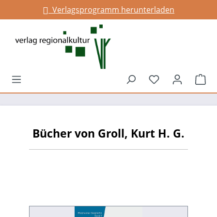
Verlagsprogramm herunterladen
alt springen
Du hast 0 Prod
War
Bücher von Groll, Kurt H. G.