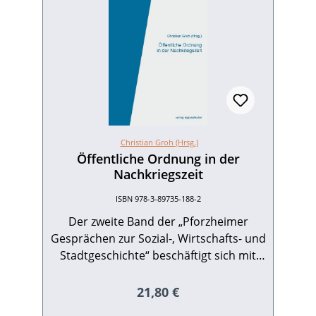
Christian Groh (Hrsg.)
Öffentliche Ordnung in der
Nachkriegszeit
ISBN 978-3-89735-188-2
Der zweite Band der „Pforzheimer
Gesprächen zur Sozial-, Wirtschafts- und
Stadtgeschichte“ beschäftigt sich mit
der Nachkriegszeit und spiegelt den
Inhalt von Vorträgen und Diskussionen
Regulärer Preis:
21,80 €
junger Wissenschaftler zu folgenden