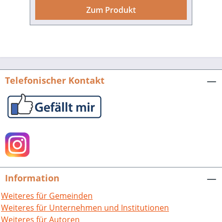
Themen wieder: Die Polizei in
Zum Produkt
Nordrhein-Westfalen 1945–53 /
Kommunale Polizei nach 1945 am
Beispiel Pforzheim / Polizeiausschüsse
als kommunale Institution der Kontrolle
über die Polizei / Großeinsätze der
Münchner Polizei in den frühen fünfziger
Telefonischer Kontakt
Jahren / Zum Zusammenhang von
Demokratisierung und
Gesundheitspolitik in der
amerikanischen Besatzungszone /
Frauen, Prostitution und die Kontrolle
weiblicher Sexualität im Hamburg der
Nachkriegszeit Christian Groh (Hrsg.),
Öffentliche Ordnung in der
Information
Nachkriegszeit.Pforzheimer Gespräche
zur Sozial-, Wirtschafts- und
Weiteres für Gemeinden
Stadtgeschichte. Bd. 2.Hrsg. von Hans-
Weiteres für Unternehmen und Institutionen
Peter Becht und Gerhard Fouquet.Mit
Weiteres für Autoren