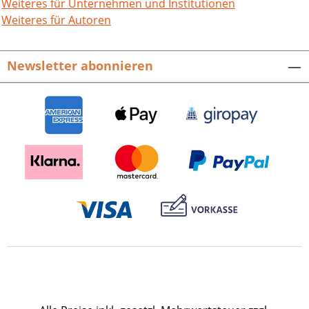
gegen Ludwig XIV. oder seine
Weiteres für Unternehmen und Institutionen
Beziehungen zum kaiserlichen Hof in
Weiteres für Autoren
Wien. Auch die "zweite Gründung"
Rastatts durch den Markgrafen wird
Newsletter abonnieren
thematisiert, bevor sich der Kreis mit
einem Beitrag zu den
Trauerfeierlichkeiten anlässlich seines
Todes 1707 schließt. Aus dem Inhalt:
Ergebnisbericht zum Forum Geschichte
2005 (anstelle einer Einleitung) /
Fürstenerziehung – Absoluti­stischer
Eskapismus am Beispiel des jungen
Markgrafen Ludwig Wilhelm /
Umstrittener Oberrhein – Markgraf
Ludwig Wilhelms Einsatz gegen Ludwig
XIV. / Wiener Hof – Das ambivalente
Verhältnis Markgraf Ludwig Wilhelms
zum Kaiser / Stadtgründer – Markgraf
Ludwig Wilhelm und die "zweite