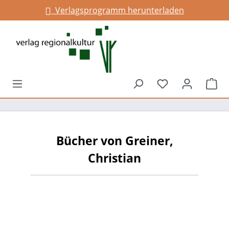
Verlagsprogramm herunterladen
alt springen
Du hast 0 Prod
War
Bücher von Greiner,
Christian