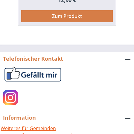
12,90 €
verlegte und mit seiner Familie im
Herbst 1705 das neu errichtete
Zum Produkt
Rastatter Schloss bezog. Aus Anlass des
Doppeljubiläums, das den 350.
Geburtstag Ludwig Wilhelms mit dem
300jährigen Bestehen der Residenzstadt
Rastatt verbindet, veranstaltete die
Stadt Rastatt Anfang April 2005 ein
Telefonischer Kontakt
Forum Geschichte, das im wesentlichen
aus einer Vortragsreihe zu Leben und
Wirken des Markgrafen bestand. In dem
vorliegenden Band der
Stadtgeschichtlichen Reihe sind die
Vorträge erstmals veröffentlicht und um
entsprechendes Illustrationsmaterial
ergänzt. Dabei werden die Jugend des
Information
"Türkenlouis" ebenso beleuchtet wie
seine militärischen Unternehmungen
Weiteres für Gemeinden