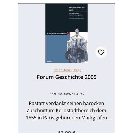
Peter Hank (Hrsg.)
Forum Geschichte 2005
ISBN 978-3-89735-419-7
Rastatt verdankt seinen barocken
Zuschnitt im Kernstadtbereich dem
1655 in Paris geborenen Markgrafen
Ludwig Wilhelm, der im Jahre 1700 seine
Residenz von Baden-Baden nach Rastatt
Regulärer Preis: