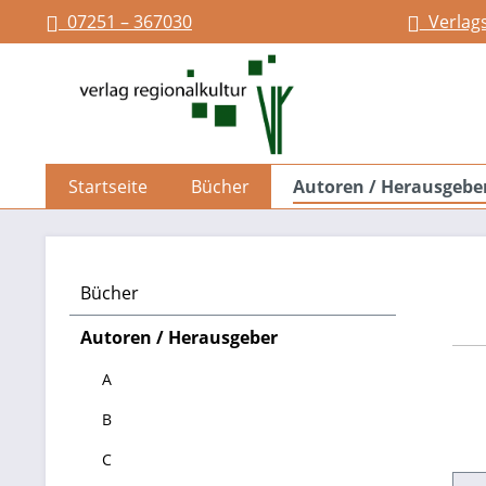
07251 – 367030
Verlag
springen
Zur Hauptnavigation springen
Startseite
Bücher
Autoren / Herausgebe
Bücher
Autoren / Herausgeber
A
B
C