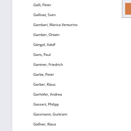
Galli, Peter
M
Gallinat, Sven
Gambari, Marica Venturino
B
u
Gamber, Ortwin
Jah
Gängel, Adolf
M
Gans, Paul
Mannh
Gantner, Friedrich
Garbe, Peter
Garber, Klaus
Ge
Garhöfer, Andrea
Gassert, Philipp
Gassmann, Guntram
ku
Gaßner, Klaus