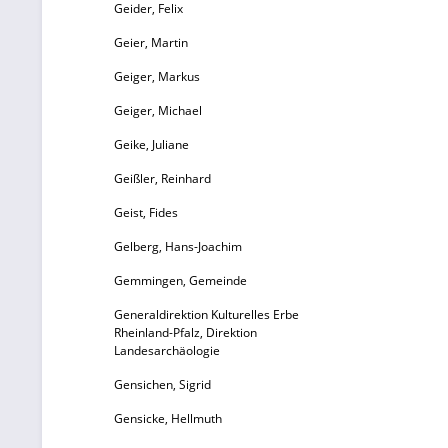
Geider, Felix
Geier, Martin
Bericht
Geiger, Markus
Geiger, Michael
10
Geike, Juliane
El
Geißler, Reinhard
K
Geist, Fides
Gelberg, Hans-Joachim
Gemmingen, Gemeinde
H
Generaldirektion Kulturelles Erbe
S
Rheinland-Pfalz, Direktion
Landesarchäologie
Gensichen, Sigrid
89
Gensicke, Hellmuth