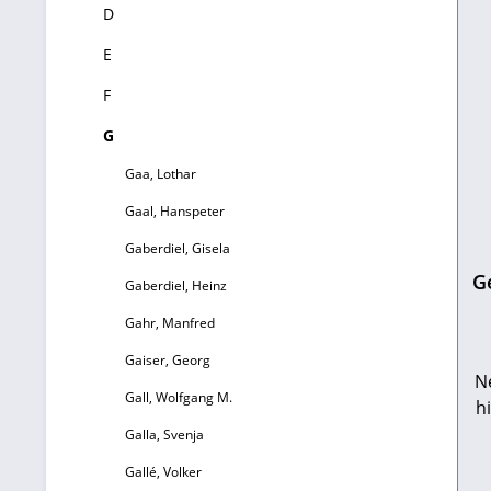
D
E
F
G
Gaa, Lothar
Gaal, Hanspeter
Gaberdiel, Gisela
G
Gaberdiel, Heinz
Gahr, Manfred
Gaiser, Georg
N
Gall, Wolfgang M.
h
S
Galla, Svenja
Gallé, Volker