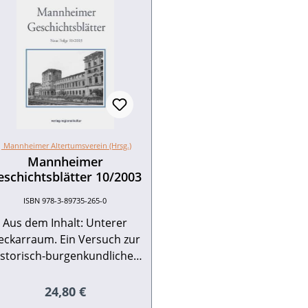
Mannheimer Altertumsverein (Hrsg.)
Mannheimer
eschichtsblätter 10/2003
ISBN 978-3-89735-265-0
Aus dem Inhalt: Unterer
eckarraum. Ein Versuch zur
istorisch-burgenkundlichen
trukturierung Rechtslage,
soziale Verhältnisse und
Regulärer Preis:
24,80 €
Geschäftsbeziehungen von