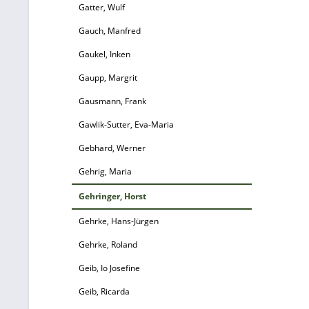
un
Gatter, Wulf
Gauch, Manfred
v
Gaukel, Inken
w
Gaupp, Margrit
W
Gausmann, Frank
Gawlik-Sutter, Eva-Maria
M
Gebhard, Werner
K
Gehrig, Maria
Gehringer, Horst
Gehrke, Hans-Jürgen
S
Gehrke, Roland
Ke
Geib, Io Josefine
Geib, Ricarda