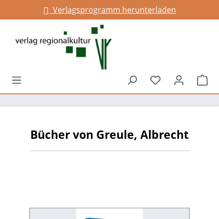
Verlagsprogramm herunterladen
alt springen
Du hast 0 Prod
War
Bücher von Greule, Albrecht