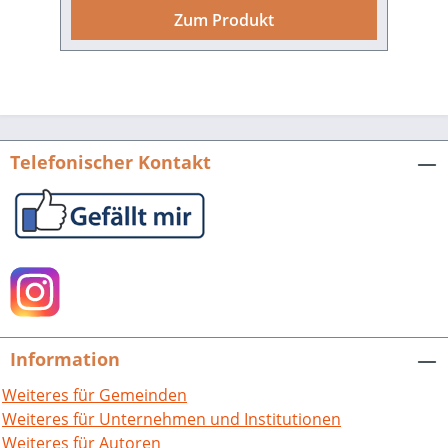
1991 und die Magdeburger Ausstellung
Zum Produkt
aus dem Jahre 2001 mit dem Thema
„Otto der Große. Magdeburg und
Europa“. Stellte dazu der Kölner Katalog
Kaiserin Adelheid zusammen mit
Kunigunde, Gisela, Agnes und Bertha als
„Herrscherinnen in ottonisch-
Telefonischer Kontakt
frühsalischer Zeit“ vor, so der
Magdeburger Katalog gemeinsam mit
Edgith und Theophanu als eine der drei
„starken“ ottonischen Regentinnen.
Aber es ist nicht allein die politische
Prägekraft, die Kaiserin Adelheid
ausgezeichnet hat, kaum weniger sind
ihre drei Klostergründungen
Information
herauzustellen: Peterlingen (Schweiz),
San Salvatore bei Pavia und –
Weiteres für Gemeinden
insbesondere – ihr Grabkloster Selz
Weiteres für Unternehmen und Institutionen
(Elsass). Kaiserin Adelheid und ihre
Weiteres für Autoren