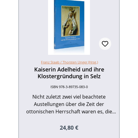
Franz Staab /
Thorsten Unger (Hrsg.)
Kaiserin Adelheid und ihre
Klostergründung in Selz
ISBN 978-3-89735-083-0
Nicht zuletzt zwei viel beachtete
Austellungen über die Zeit der
ottonischen Herrschaft waren es, die
Kaiserin Adelheid (931-999) wieder
stärker ins Bewusstsein treten ließen:
Regulärer Preis:
24,80 €
Die Kölner Theophanu-Austellung von