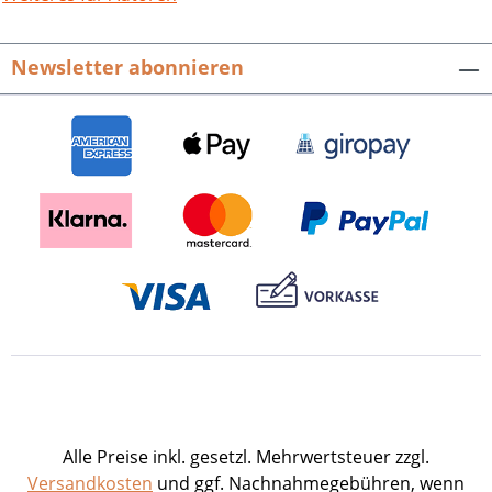
Klostergründung in Selz. Referate der
wissenschaftlichen Tagung in Landau
Newsletter abonnieren
und Selz vom 15. bis 17. Oktober 1999.
Hrsg. von Franz Staab und Thorsten
Unger. Veröffentlichungen der
Pfälzischen Gesellschaft zur Förderung
der Wissenschaften, Band 99. 332 Seiten
mit 30 Abbildungen, Broschur. ISBN 978-
3-89735-083-0. EUR 24,80
Alle Preise inkl. gesetzl. Mehrwertsteuer zzgl.
Versandkosten
und ggf. Nachnahmegebühren, wenn