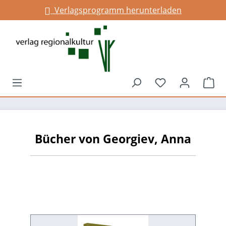
Verlagsprogramm herunterladen
alt springen
Du hast 0 Prod
War
Bücher von Georgiev, Anna