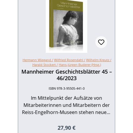
Hermann Wiegand /
Wilfried Rosendahl /
Wilhelm Kreutz /
Harald Stockert /
Hans-Jürgen Buderer (Hrsg.)
Mannheimer Geschichtsblätter 45 –
46/2023
ISBN 978-3-95505-441-0
Im Mittelpunkt der Aufsätze von
Mitarbeiterinnen und Mitarbeitern der
Reiss-Engelhorn-Museen stehen neuere
Ausstellungen und eigene Bestände.
Demgegenüber erhellen die Beiträge
Regulärer Preis:
27,90 €