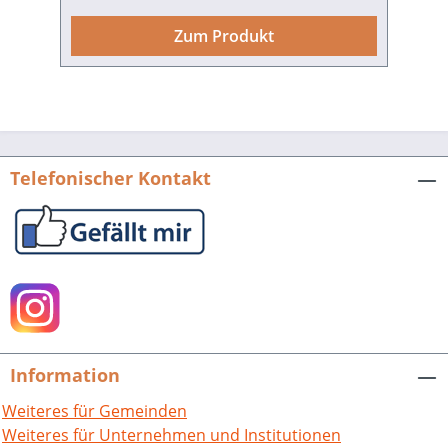
der Autorinnen und des Autors aus dem
MARCHIVUM Aspekte der Mannheimer
Zum Produkt
Geschichte in der ersten Hälfte des 20.
Jahrhunderts. Das Hauptaugenmerk der
Artikel des MAV gilt dem 18. und 19.
Jahrhundert. Hermann Wiegand,
Wilfried Rosendahl, Wilhelm Kreutz,
Harald Stockert und Hans-Jürgen
Telefonischer Kontakt
Buderer (Hrsg.), Mannheimer
Geschichtsblätter 45 – 46/2023. 240
Seiten mit 221 Farb- und Schwarz-Weiß-
Abbildungen, fester Einband im
repräsentativen Großformat. ISBN 978-
3-95505-441-0. EUR 27,90.
Information
Weiteres für Gemeinden
Weiteres für Unternehmen und Institutionen