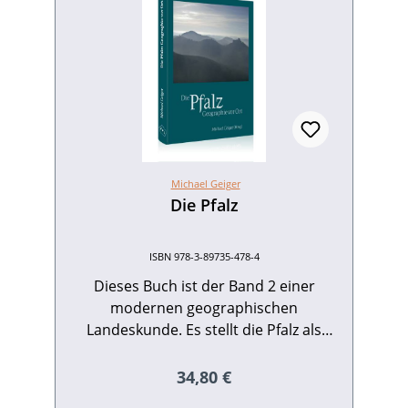
Michael Geiger
Die Pfalz
ISBN 978-3-89735-478-4
Dieses Buch ist der Band 2 einer
modernen geographischen
Landeskunde. Es stellt die Pfalz als
Ganzes, ihre acht kreisfreien Städte und
ihre acht Landkreise dar. Neben den
Regulärer Preis:
34,80 €
insgesamt 35 Städten der Pfalz werden