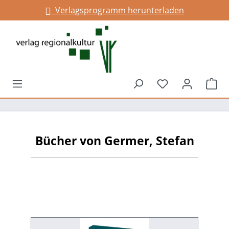
Verlagsprogramm herunterladen
alt springen
Du hast 0 Prod
War
Bücher von Germer, Stefan