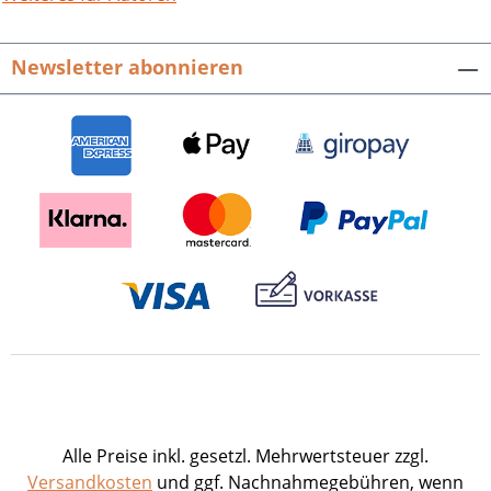
der Wissenschaften, Bd. 111. POLLICHIA-
Sonderveröffentlichung Nr. 21.
Newsletter abonnieren
Geographie der Pfalz, Bd. 2.384 S. mit
farbigen 750 Abb., 107 Karten und
Grafiken, fester Einband. ISBN 978-3-
89735-478-4. EUR 34,80
Alle Preise inkl. gesetzl. Mehrwertsteuer zzgl.
Versandkosten
und ggf. Nachnahmegebühren, wenn