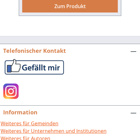
137 Orte aus den Landkreisen unter
Zum Produkt
verschiedenen natur- und
kulturgeographischen Aspekten
beschrieben. Der Leser wird damit in
„Die Pfalz: Geographie vor Ort“
geführt.Das Herausgeberwerk enthält
die Beiträge von 25 sach- und
Telefonischer Kontakt
ortskundigen Autoren. Daneben
beteiligten sich die 8 Oberbürgermeister
und die 8 Landräte der Pfalz jeweils mit
einem Überblick zu ihrer Stadt oder
ihrem Landkreis. Das Buch bietet eine
aktuelle Regional- oder Heimatkunde.
Das Buch umfasst 384 Seiten mit 750
Bildern, 140 Luftbildern, 107 Karten und
Information
Grafiken. Die Pfalz. Geographie vor Ort,
hrsg. von Michael
Weiteres für Gemeinden
Geiger.Veröffentlichtungen der
Weiteres für Unternehmen und Institutionen
Pfälzischen Gesellschaft zur Förderung
Weiteres für Autoren