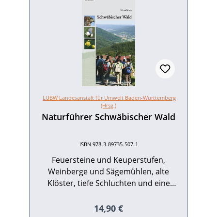
LUBW Landesanstalt für Umwelt Baden-Württemberg
(Hrsg.)
Naturführer Schwäbischer Wald
ISBN 978-3-89735-507-1
Feuersteine und Keuperstufen,
Weinberge und Sägemühlen, alte
Klöster, tiefe Schluchten und eine
ungewöhnlich reiche Pflanzen- und
Tierwelt – dies sind nur einige Aspekte
Regulärer Preis:
14,90 €