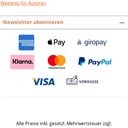
Dabei schildern sie, je nach Fachgebiet
Weiteres für Autoren
sowie persönlichen Eindrücken und
Vorlieben, die Besonderheiten ihrer
Newsletter abonnieren
jeweiligen „Natur-Tour“, wodurch ein
facettenreiches Portrait der ebenso
schönen wie vielseitigen Landschaft des
Schwäbischen Waldes entsteht.
Naturschutz-Spectrum. Gebiete. Bd. 29.
Hrsg. von der LUBW Landesanstalt für
Umwelt Baden-Württemberg. 252 S. mit
222 farbigen Abb., Karten und Grafiken,
Klappbroschur. 2007. ISBN 978-3-89735-
507-1. EUR 14,90.
Alle Preise inkl. gesetzl. Mehrwertsteuer zzgl.