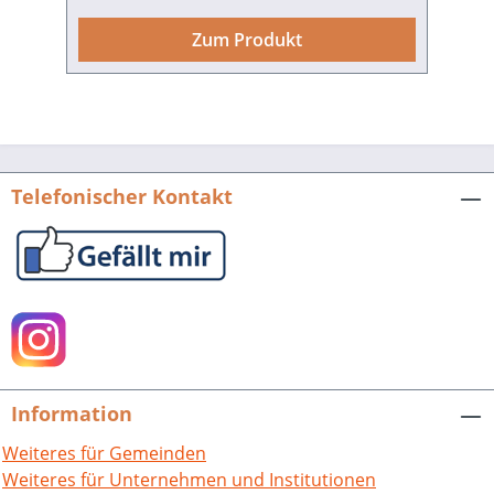
des Schwäbischen Waldes. Deutliche
Spuren der erdgeschichtlichen
Zum Produkt
Entwicklung, alte Zeugnisse
menschlicher Besiedlungen und
zahlreiche Naturdenkmale und
Naturschutzgebiete zeigen die Vielfalt
und Ursprünglichkeit dieses Gebietes,
das sich nordöstlich von Stuttgart etwa
Telefonischer Kontakt
zwischen Neckar und Jagst und bis zur
Hohenloher Ebene erstreckt. Die 22
Autorinnen und Autoren – nicht nur
Kenner der Region, sondern auch durch
Ausbildung und berufliche Tätigkeit mit
den biologischen, geologischen und
landschaftlichen Besonderheiten
vertraut – begleiten den Wanderer auf
Information
abwechslungsreichen Routen durch
Wälder und Dörfer, an Bachläufen
Weiteres für Gemeinden
entlang und über Streuobstwiesen.
Weiteres für Unternehmen und Institutionen