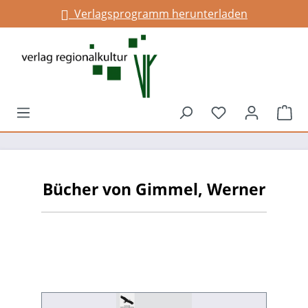
Verlagsprogramm herunterladen
alt springen
Du hast 0 Prod
War
Bücher von Gimmel, Werner