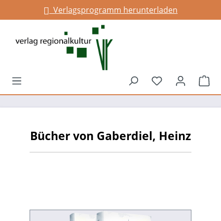
Verlagsprogramm herunterladen
alt springen
Du hast 0 Prod
War
Bücher von Gaberdiel, Heinz