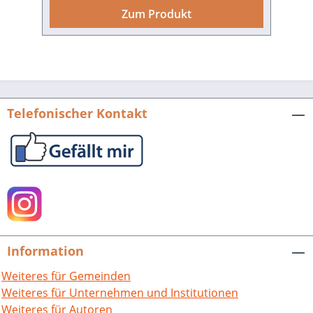
nicht zu vermeidenden Fragezeichen auf
Zum Produkt
ein Mindestmaß zu minimieren. Durch
ein ausgeklügeltes System wurden nicht
direkt ermittelbare Daten durch
Errechnung oder plausible Schätzung
ergänzt und als solche nachvollziehbar
gekennzeichnet. Dass auch Daten über
Telefonischer Kontakt
die Ortsgrenzen hinaus erfasst werden,
beleuchtet den gesamten Lebenslauf
einer Person und eröffnet auch weitere
Querverbindungen zu anderen Familien.
Detaillierte Angaben zum Beruf, zu
ausgeübten Ämtern, zu Konfession bzw.
Religion oder sonstigen persönlichen
Besonderheiten sind ebenso aufgelistet
Information
wie die Nennung von über 10.000 Paten.
Eine detaillierte Frauenliste hilft bei der
Weiteres für Gemeinden
Suche, wenn nur der Geburtsname der
Weiteres für Unternehmen und Institutionen
Mutter bekannt ist, und auch ein
Weiteres für Autoren