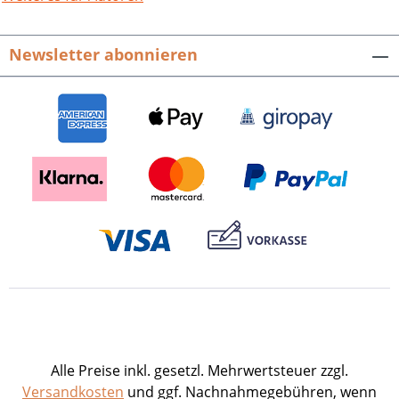
Ortsregister und ein alphabetisches
Namensverzeichnis leisten wertvolle
Newsletter abonnieren
Hilfestellungen. Hrsg. vom Stadtarchiv
Wiesloch.Zwei Bände mit jeweils 800 S.,
fester Einband.ISBN 978-3-89735-733-4.
Euro 67,80 Ergänzungstext zum
Orteverzeichnis als pdf-Datei zum
Download Presseinformation als pdf-
Datei zum Download Buch-Cover als tif-
Datei zum Download
Alle Preise inkl. gesetzl. Mehrwertsteuer zzgl.
Versandkosten
und ggf. Nachnahmegebühren, wenn