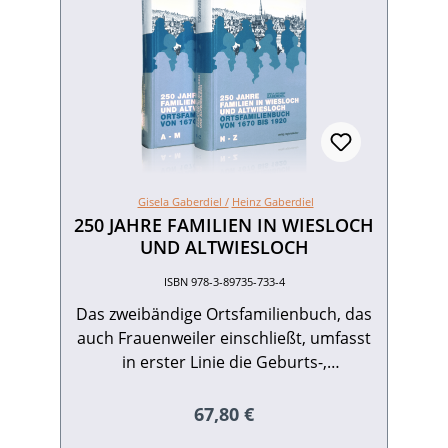
Gisela Gaberdiel /
Heinz Gaberdiel
250 JAHRE FAMILIEN IN WIESLOCH
UND ALTWIESLOCH
ISBN 978-3-89735-733-4
Das zweibändige Ortsfamilienbuch, das
auch Frauenweiler einschließt, umfasst
in erster Linie die Geburts-,
Eheschließungsund Sterbedaten.
Hierbei ist es in besonderem Maße
Regulärer Preis:
67,80 €
gelungen, die in einer solchen Übersicht