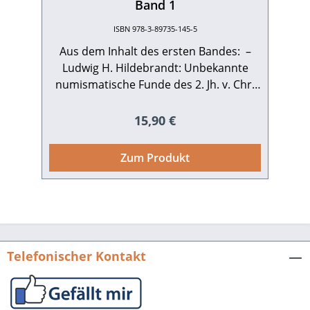
Band 1
ISBN 978-3-89735-145-5
Aus dem Inhalt des ersten Bandes: –
Ludwig H. Hildebrandt: Unbekannte
numismatische Funde des 2. Jh. v. Chr.
bis zum 17. Jh. n. Ch. Aus dem südlichen
Rhein-Neckar-Kreis – Ludwig H.
Regulärer Preis:
15,90 €
Hildebrandt: Die Stadt Wiesloch im
Mittelalter – Helmut Walther:
Zum Produkt
Altwiesloch vom 13. bis zum Beginn des
19. Jahrhunderts – Harald Gomille:
Grenzstreitigkeiten zwischen Baiertal
Dielheim – Manfred Kurz: „…; im Ganzen
herrscht hier ein sehr solider
Lebenswandel unter dem
Telefonischer Kontakt
Bürgerstande.“ Die Ortsbereisung von
Wiesloch 1851 bis 1853 – Michael Bock:
Die badischen Landtagsabgeordneten