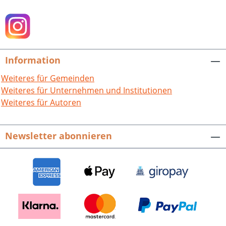
aus dem Amtsbezirk Wiesloch 1819–
1933 – Thomas Herzig: „Ex tenebris ad
lucem“ Von den Anfängen der
Wieslocher Stromversorgung – Volker
Kronemayer: Die Industrieentwicklung
Information
Wieslochs vom Anfang bis zur Mitte des
20. Jahrhunderts – Karl Günther: Der
Weiteres für Gemeinden
jüdische Friedhof in Wiesloch – Helmut
Weiteres für Unternehmen und Institutionen
Mohr: Weinbau in Wiesloch und an der
Weiteres für Autoren
Bergstraße Wiesloch – Beiträge zur
Geschichte. Bd. 1.Hrsg. vom Stadtarchiv
Newsletter abonnieren
Wiesloch. Mit Beiträgen von Ludwig H.
Hildebrandt, Helmut Walther, Harald
Gomille, Manfred Kurz, Michael Bock,
Thomas Herzig, Volker Kronemayer, Karl
Günther und Helmut Mohr.264 S. mit
154 Abb., fester Einband. 2000.ISBN 978-
3-89735-145-5. EUR 15,90.