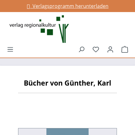
Verlagsprogramm herunterladen
alt springen
Du hast 0 Prod
War
Bücher von Günther, Karl