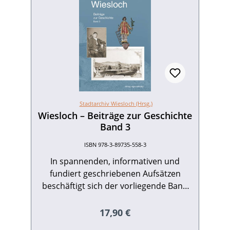
Stadtarchiv Wiesloch (Hrsg.)
Wiesloch – Beiträge zur Geschichte
Band 3
ISBN 978-3-89735-558-3
In spannenden, informativen und
fundiert geschriebenen Aufsätzen
beschäftigt sich der vorliegende Band
mit der Geschichte Wieslochs vom 17.
Jahrhundert bis zur Gegenwart. Dabei
Regulärer Preis:
17,90 €
wird auf die gesamte Palette der