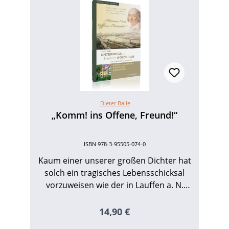
Dieter Balle
„Komm! ins Offene, Freund!“
ISBN 978-3-95505-074-0
Kaum einer unserer großen Dichter hat
solch ein tragisches Lebensschicksal
vorzuweisen wie der in Lauffen a. N.
geborene Friedrich Hölderlin (1770–
1843).36 gesunden Jahren, in denen er
Regulärer Preis:
14,90 €
mit faszinierenden Gedichten, Oden und