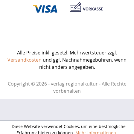
umzusteigen. Für alle Tourenvorschläge
in diesem Buch finden Sie An- und
Abreisetipps für den Öffentlichen
Personennahverkehr (ÖPNV). 120 S. mit
ca. 140 farbigen Abb. und 9 Karten,
handliches Taschenformat, Broschur.
2007. ISBN 978-3-89735-496-8. EUR 7,90
Alle Preise inkl. gesetzl. Mehrwertsteuer zzgl.
Presseinformation als pdf-Datei zum
Versandkosten
und ggf. Nachnahmegebühren, wenn
Download Buch-Cover als tif-Datei zum
nicht anders angegeben.
Download
Copyright © 2026 - verlag regionalkultur - Alle Rechte
vorbehalten
Diese Website verwendet Cookies, um eine bestmögliche
Erfahrung bieten zu können.
Mehr Informationen ...