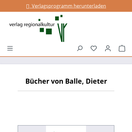
Verlagsprogramm herunterladen
alt springen
Du hast 0 Prod
War
Bücher von Balle, Dieter