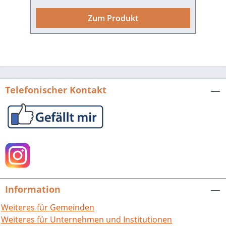
Kaiser gesehen? Wer war Joß Fritz? Wie
war das Leben im Bruchsaler Schloss?
Zum Produkt
Warum fuhr man im Mai 1931 mit
Ruderbooten durch die Stadt? Und wie
lang waren eigentlich die ersten
Telefonnummern? Diese Graphic Novel
erzählt mitreißend, bildgewaltig und
historisch fundiert, wie sich Bruchsal
Telefonischer Kontakt
über Jahrhunderte hinweg gewandelt
hat – als kaiserlicher Herrenhof, in
rebellischen Bauernkriegen, unter fürst­
bischöflichem Einfluss, während der
Badischen Revolution, durch National­
sozialismus und Zweiten Weltkrieg, in
den Zeiten des Wiederaufbaus und mit
den Eingemeindungen. Eine Zeitreise
Information
aus Alltagsleben, Macht, Unterdrückung,
Mut und Neuanfang – hinter dem
Weiteres für Gemeinden
Damianstor erwacht die Vergangenheit
Weiteres für Unternehmen und Institutionen