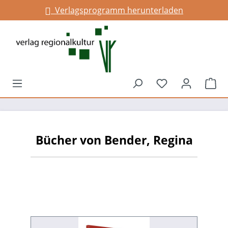
Verlagsprogramm herunterladen
alt springen
Du hast 0 Prod
War
Bücher von Bender, Regina