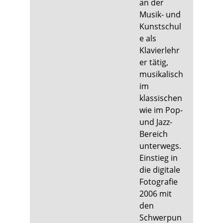
an der
Musik- und
Kunstschul
e als
Klavierlehr
er tätig,
musikalisch
im
klassischen
wie im Pop-
und Jazz-
Bereich
unterwegs.
Einstieg in
die digitale
Fotografie
2006 mit
den
Schwerpun