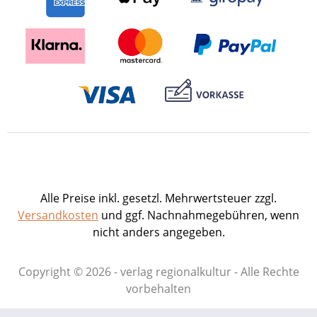
unverwechselbaren Hohlwege im
Kraichgau-Lössboden, aber auch das
beliebte Freizeitzentrum Hardtsee auf
der Gemarkungsgrenze zwischen
Ubstadt und Weiher. Fotografisch
ansprechend festgehaltene Motive
geben einen beeindruckenden Einblick
in die Gemeinde. Versteckte Winkel und
malerische Gässchen sind ebenso
wiedergegeben wie das dörfliche
Geschehen in Brauchtum und Festen.
Damit werden viele der reichen Facetten
Alle Preise inkl. gesetzl. Mehrwertsteuer zzgl.
des Zusammenlebens in Ubstadt-
Versandkosten
und ggf. Nachnahmegebühren, wenn
Weiher in stimmungsvollen
nicht anders angegeben.
Bildimpressionen der engagierten
Fotografinnen und Fotografen reizvoll
Copyright © 2026 - verlag regionalkultur - Alle Rechte
illustriert. Hrsg. von der Gemeinde
vorbehalten
Ubstadt-Weiher. Mit Fotografien von
Gerhard Balzer, Jochen Blum, Stefan