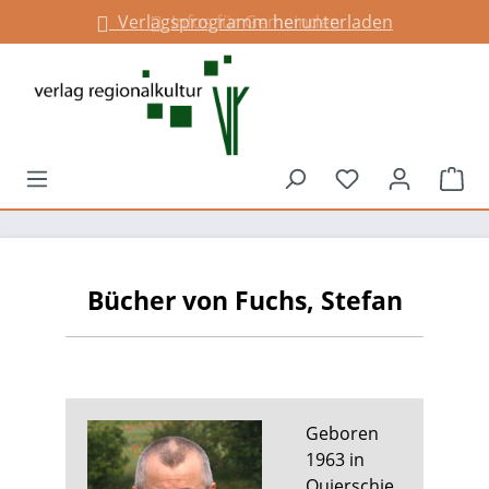
Verlagsprogramm herunterladen
Infos für Gemeinden
alt springen
Du hast 0 Prod
War
Bücher von Fuchs, Stefan
Geboren
1963 in
Quierschie