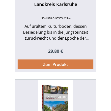
Landkreis Karlsruhe
ISBN 978-3-95505-427-4
Auf uraltem Kulturboden, dessen
Besiedelung bis in die Jungsteinzeit
zurückreicht und der Epoche der
Michelsberger Kultur einen eigenen
Namen gab, hat sich über viele
Regulärer Preis:
29,80 €
Jahrhunderte hinweg eine
Siedlungsstruktur gebildet, die heute
Zum Produkt
den Landkreis Karlsruhe mit seinen 32
Städten und Gemeinden in über 100
Teilorten darstellt. Typisch für den
deutschen Südwesten ist die historisch
bedingte Vielfalt der einstigen
Herrschaftsgebiete, die die Siedlungen
ebenso geprägt haben wie die
unterschiedliche Topografie der