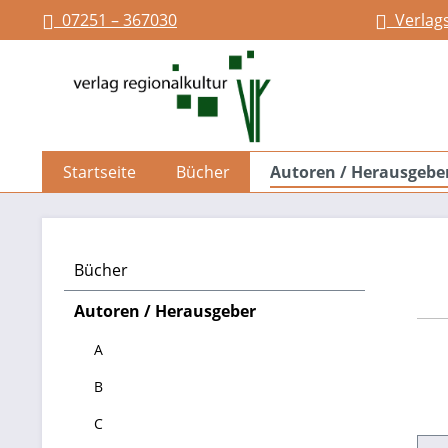
07251 – 367030
Verlag
springen
Zur Hauptnavigation springen
Startseite
Bücher
Autoren / Herausgebe
Bücher
Autoren / Herausgeber
A
B
C