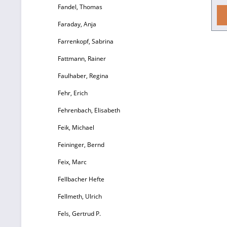
Fandel, Thomas
r
un
Faraday, Anja
Farrenkopf, Sabrina
Fattmann, Rainer
Ü
Faulhaber, Regina
Fehr, Erich
Me
Fehrenbach, Elisabeth
Feik, Michael
L
Feininger, Bernd
Feix, Marc
Fellbacher Hefte
ve
Fellmeth, Ulrich
Fels, Gertrud P.
si