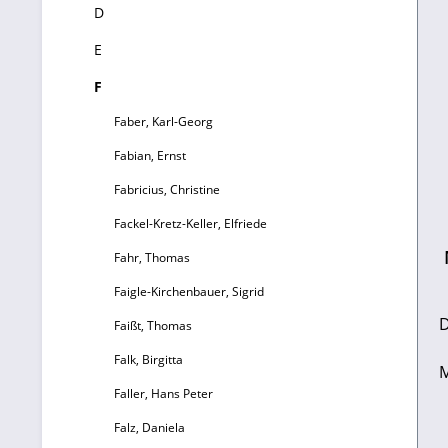
D
E
F
Faber, Karl-Georg
Fabian, Ernst
Fabricius, Christine
Fackel-Kretz-Keller, Elfriede
Fahr, Thomas
Faigle-Kirchenbauer, Sigrid
D
Faißt, Thomas
Falk, Birgitta
M
Faller, Hans Peter
ga
Falz, Daniela