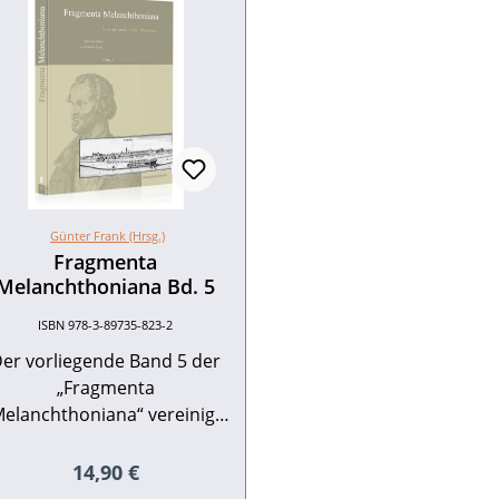
Günter Frank (Hrsg.)
Fragmenta
Melanchthoniana Bd. 5
ISBN 978-3-89735-823-2
er vorliegende Band 5 der
„Fragmenta
elanchthoniana“ vereinigt
nz unterschiedliche Aspekte
der Melanchthon- und
Regulärer Preis:
14,90 €
Humanismusforschung: