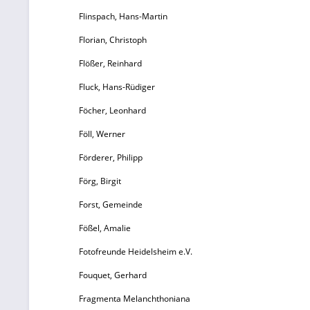
Flinspach, Hans-Martin
Florian, Christoph
Flößer, Reinhard
Fluck, Hans-Rüdiger
Föcher, Leonhard
Föll, Werner
Förderer, Philipp
Förg, Birgit
Forst, Gemeinde
Fößel, Amalie
Fotofreunde Heidelsheim e.V.
Fouquet, Gerhard
Fragmenta Melanchthoniana