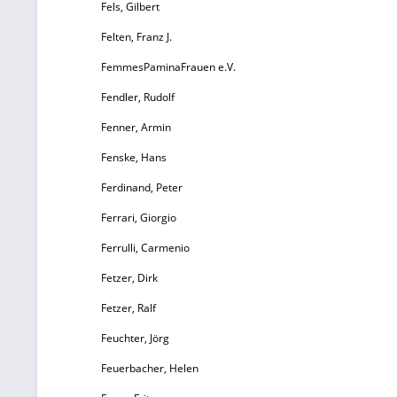
z
Fels, Gilbert
Felten, Franz J.
FemmesPaminaFrauen e.V.
Z
Fendler, Rudolf
Fenner, Armin
Fenske, Hans
Ferdinand, Peter
Ferrari, Giorgio
St
Ferrulli, Carmenio
Fetzer, Dirk
Ei
Fetzer, Ralf
Feuchter, Jörg
Feuerbacher, Helen