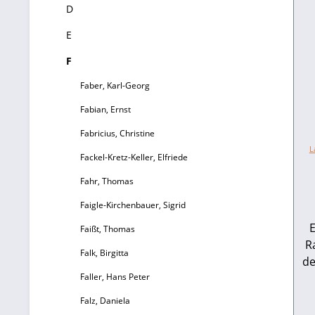
D
E
F
Faber, Karl-Georg
Fabian, Ernst
Fabricius, Christine
L
Fackel-Kretz-Keller, Elfriede
Fahr, Thomas
Faigle-Kirchenbauer, Sigrid
Faißt, Thomas
R
Falk, Birgitta
de
Faller, Hans Peter
Falz, Daniela
57