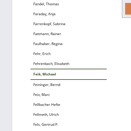
Fandel, Thomas
350
Faraday, Anja
Farrenkopf, Sabrina
La
Fattmann, Rainer
Faulhaber, Regina
Da
Fehr, Erich
2
u
Fehrenbach, Elisabeth
ü
Feik, Michael
d
Feininger, Bernd
Feix, Marc
Fellbacher Hefte
Fellmeth, Ulrich
Fels, Gertrud P.
H