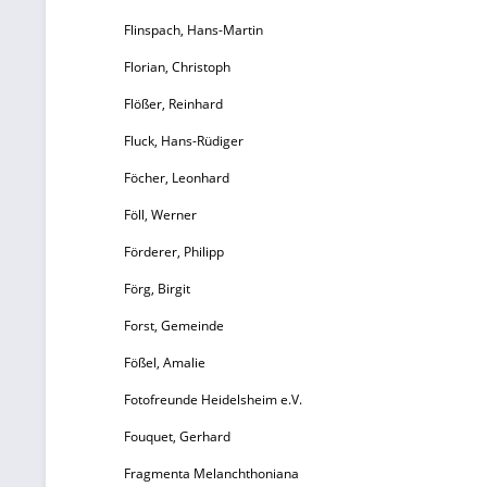
Flinspach, Hans-Martin
Florian, Christoph
Flößer, Reinhard
Fluck, Hans-Rüdiger
Föcher, Leonhard
Föll, Werner
Förderer, Philipp
Förg, Birgit
Forst, Gemeinde
Fößel, Amalie
Fotofreunde Heidelsheim e.V.
Fouquet, Gerhard
Fragmenta Melanchthoniana