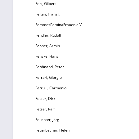
Fels, Gilbert
e
Felten, Franz J.
FemmesPaminaFrauen e.V.
Fendler, Rudolf
be
Fenner, Armin
Fenske, Hans
H
Ferdinand, Peter
Ferrari, Giorgio
Ferrulli, Carmenio
H
Fetzer, Dirk
un
Fetzer, Ralf
La
Feuchter, Jörg
J
Feuerbacher, Helen