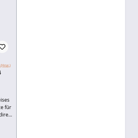
(Hrsg.)
4
ises
e für
direkt
ule
atz
eis:
2 381-