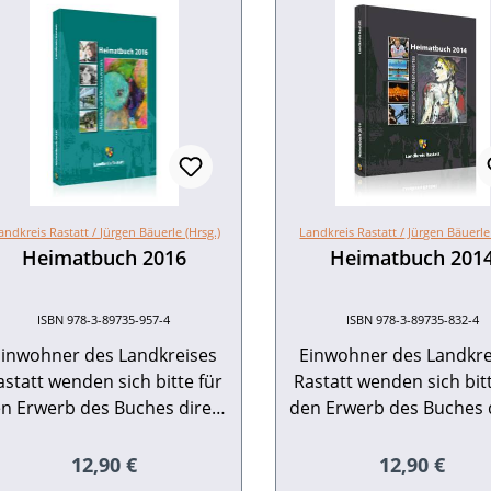
andkreis Rastatt /
Jürgen Bäuerle (Hrsg.)
Landkreis Rastatt /
Jürgen Bäuerle 
Heimatbuch 2016
Heimatbuch 201
ISBN 978-3-89735-957-4
ISBN 978-3-89735-832-4
Einwohner des Landkreises
Einwohner des Landkre
astatt wenden sich bitte für
Rastatt wenden sich bitt
n Erwerb des Buches direkt
den Erwerb des Buches 
an die Volkshochschule
an die Volkshochsch
Rastatt:Am Schlossplatz
Rastatt:Am Schlosspl
Regulärer Preis:
Regulärer Pr
12,90 €
12,90 €
6437 Rastatt Tel. 07222 381-
576437 Rastatt Tel. 0722