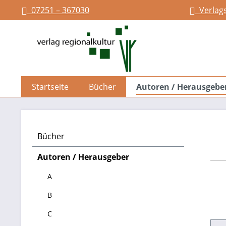
07251 – 367030
Verlag
springen
Zur Hauptnavigation springen
Startseite
Bücher
Autoren / Herausgebe
Bücher
Autoren / Herausgeber
A
B
C