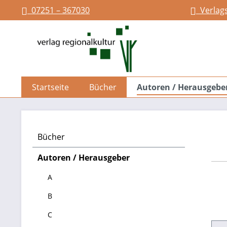
07251 – 367030
Verlag
springen
Zur Hauptnavigation springen
Startseite
Bücher
Autoren / Herausgebe
Bücher
Autoren / Herausgeber
A
B
C