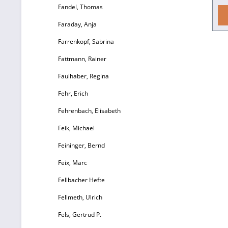
Fandel, Thomas
Faraday, Anja
Farrenkopf, Sabrina
Du
Fattmann, Rainer
Faulhaber, Regina
Fehr, Erich
Fehrenbach, Elisabeth
Feik, Michael
Feininger, Bernd
z
Feix, Marc
Fellbacher Hefte
Fellmeth, Ulrich
Fels, Gertrud P.
p