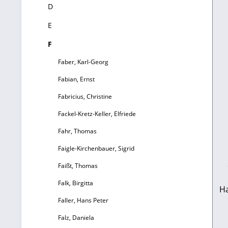
D
E
F
Faber, Karl-Georg
Fabian, Ernst
Fabricius, Christine
Fackel-Kretz-Keller, Elfriede
Fahr, Thomas
Faigle-Kirchenbauer, Sigrid
Faißt, Thomas
Falk, Birgitta
H
Faller, Hans Peter
i
Falz, Daniela