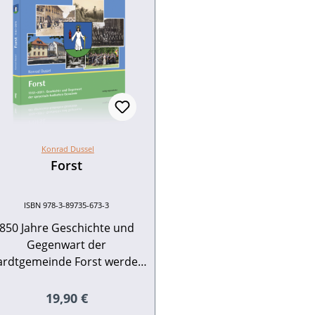
Konrad Dussel
Forst
ISBN 978-3-89735-673-3
850 Jahre Geschichte und
Gegenwart der
ardtgemeinde Forst werden
n einem gleichnamigen, von
der Gemeinde Forst
Regulärer Preis:
19,90 €
herausgegebenen, neuen