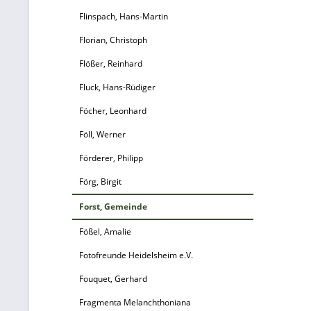
Flinspach, Hans-Martin
Florian, Christoph
Flößer, Reinhard
Fluck, Hans-Rüdiger
Föcher, Leonhard
Föll, Werner
Förderer, Philipp
Förg, Birgit
Forst, Gemeinde
Fößel, Amalie
Fotofreunde Heidelsheim e.V.
Fouquet, Gerhard
Fragmenta Melanchthoniana