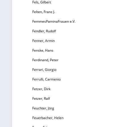
Fels, Gilbert
u
Felten, Franz J.
Or
FemmesPaminaFrauen e.V.
Fendler, Rudolf
Fenner, Armin
Fenske, Hans
e
Ferdinand, Peter
Ferrari, Giorgio
Ferrulli, Carmenio
f
Fetzer, Dirk
Fetzer, Ralf
Da
Feuchter, Jörg
Feuerbacher, Helen