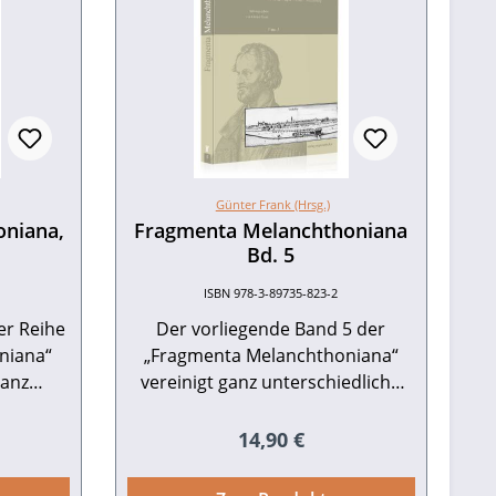
Günter Frank (Hrsg.)
oniana,
Fragmenta Melanchthoniana
Bd. 5
ISBN 978-3-89735-823-2
er Reihe
Der vorliegende Band 5 der
niana“
„Fragmenta Melanchthoniana“
ganz
vereinigt ganz unterschiedliche
ten der
Aspekte der Melanchthon- und
d
Humanismusforschung:
reis:
Regulärer Preis:
14,90 €
: zur
reformationsgeschichtliche und
chtswerk
philologische Aspekte der beiden