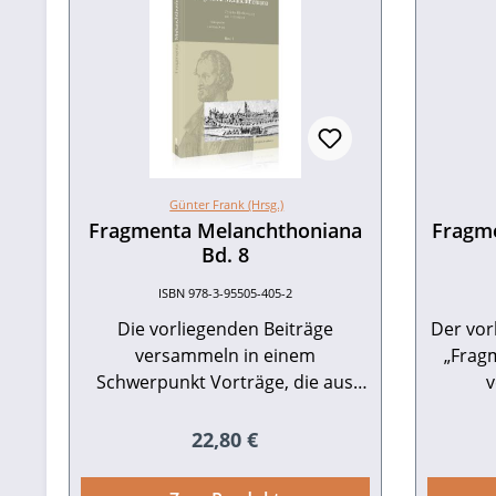
Günter Frank (Hrsg.)
Fragmenta Melanchthoniana
Fragme
Bd. 8
ISBN 978-3-95505-405-2
Die vorliegenden Beiträge
Der vor
versammeln in einem
„Frag
Schwerpunkt Vorträge, die aus
v
Anlass des 500-jährigen Jubiläums
unters
von Luthers Übersetzung des
Melanc
Regulärer Preis:
22,80 €
Neuen Testamentes (September-
zur Me
Testament) im Jahr 2022
des Ja