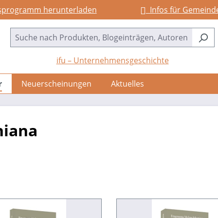
sprogramm herunterladen
Infos für Gemeind
ifu – Unternehmensgeschichte
r
Neuerscheinungen
Aktuelles
niana