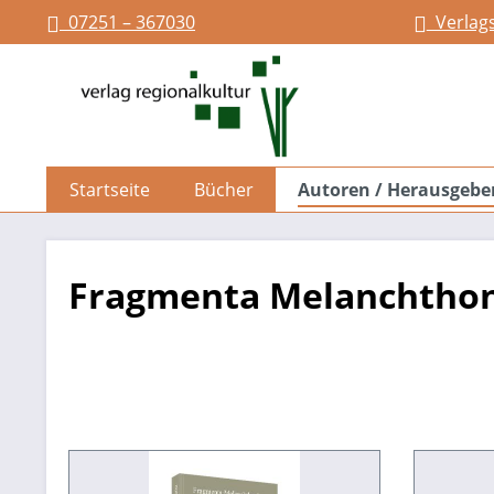
07251 – 367030
Verlag
springen
Zur Hauptnavigation springen
Startseite
Bücher
Autoren / Herausgebe
Fragmenta Melanchtho