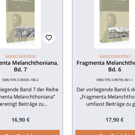
Günter Frank (Hrsg.)
Günter Frank (Hrsg.)
nta Melanchthoniana,
Fragmenta Melanchth
Bd. 7
Bd. 6
ISBN 978-3-95505-108-2
ISBN 978-3-89735-961-1
liegende Band 7 der Reihe
Der vorliegende Band 6 d
menta Melanchthoniana“
„Fragmenta Melanchtho
ereinigt Beiträge zu
umfasst Beiträge zu 
chiedlichen Aspekten der
unterschiedlichen Aspek
hthonforschung: zunächst
Melanchthon- un
Regulärer Preis:
Regulärer P
16,90 €
17,90 €
lanchthonpreisverleihung
Humanismusforschung
hres 2018, darüber hinaus
Kindheit und zum Geschi