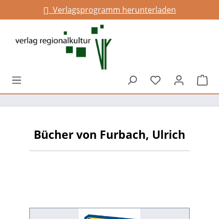
Verlagsprogramm herunterladen
alt springen
Du hast 0 Prod
War
Bücher von Furbach, Ulrich