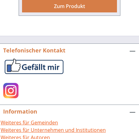
hervorgegangene, überkonfessionelle
Zum Produkt
Erziehungswissenschaftliche
Hochschule hatte in einem
fortschreitenden Prozess alle Merkmale
einer Universität erhalten. Mit der
Umbenennung und Neugründung 1990
wurde ein rasanter Entwicklungsprozess
Telefonischer Kontakt
an den Standorten Koblenz und Landau
sowie Mainz (Präsidialamt) angestoßen.
Einerseits hat sich die Studierendenzahl
mehr als vervierfacht, andererseits
erwirbt sich die Hochschule auch in der
Forschungs- und
Wissenschaftslandschaft der
Bundesrepublik Deutschland eine
Information
zunehmend beachtete und geförderte
Stellung. Das reich ausgestattete Buch
Weiteres für Gemeinden
bietet mittels einer spannenden und
Weiteres für Unternehmen und Institutionen
abwechslungsreichen Zusammenschau
Weiteres für Autoren