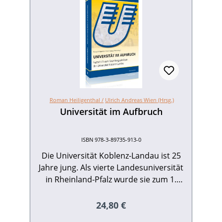
Roman Heiligenthal /
Ulrich Andreas Wien (Hrsg.)
Universität im Aufbruch
ISBN 978-3-89735-913-0
Die Universität Koblenz-Landau ist 25
Jahre jung. Als vierte Landesuniversität
in Rheinland-Pfalz wurde sie zum 1.
Oktober 1990 begründet. Die aus
verschiedenen Wurzeln der Lehrer- und
Regulärer Preis:
24,80 €
Lehrerinnenbildung 1969