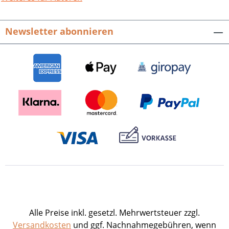
eine knappe rheinlandpfälzische Lehrer-
Bildungsgeschichte, Erinnerungen von
Newsletter abonnieren
Zeitzeugen, exemplarische
Absolventenkarrieren und die
Selbstdarstellung der
Universitätseinrichtungen. Außerdem
zeigen die acht Fachbereiche die
facettenreichen Herausforderungen,
Entwicklungen und den derzeitigen
Stand der Gesamteinrichtung – ein
Spiegelbild der aktuellen
Universitätsentwicklung innerhalb der
Bundesrepublik Deutschland.
Universität im Aufbruch. Festschrift zum
Gründungsjubiläum der Universität
Koblenz-Landau.Hrsg. von Roman
Heiligenthal und Ulrich Andreas Wien
Alle Preise inkl. gesetzl. Mehrwertsteuer zzgl.
unter Mitarbeit von Martin Armgart,
Versandkosten
und ggf. Nachnahmegebühren, wenn